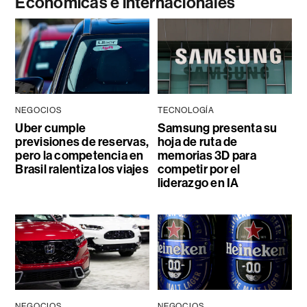
Económicas e internacionales
NEGOCIOS
TECNOLOGÍA
Uber cumple
Samsung presenta su
previsiones de reservas,
hoja de ruta de
pero la competencia en
memorias 3D para
Brasil ralentiza los viajes
competir por el
liderazgo en IA
NEGOCIOS
NEGOCIOS