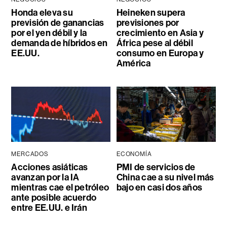
Honda eleva su
Heineken supera
previsión de ganancias
previsiones por
por el yen débil y la
crecimiento en Asia y
demanda de híbridos en
África pese al débil
EE.UU.
consumo en Europa y
América
MERCADOS
ECONOMÍA
Acciones asiáticas
PMI de servicios de
avanzan por la IA
China cae a su nivel más
mientras cae el petróleo
bajo en casi dos años
ante posible acuerdo
entre EE.UU. e Irán