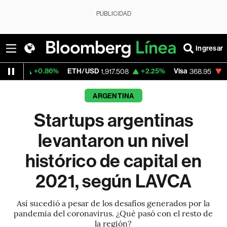
PUBLICIDAD
Ingresar
0.86%
ETH/USD
+2.25%
Visa
-0.17%
Merc
1,917.508
368.95
ARGENTINA
Startups argentinas
levantaron un nivel
histórico de capital en
2021, según LAVCA
Así sucedió a pesar de los desafíos generados por la
pandemia del coronavirus. ¿Qué pasó con el resto de
la región?