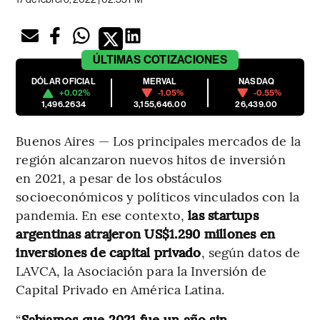
ÚLTIMAS
COTIZACIONES
DÓLAR OFICIAL
MERVAL
NASDAQ
+0.02%
-1.05%
-0.55%
1,496.2634
3,155,646.00
26,439.00
Buenos Aires — Los principales mercados de la
región alcanzaron nuevos hitos de inversión
en 2021, a pesar de los obstáculos
socioeconómicos y políticos vinculados con la
pandemia. En ese contexto,
las startups
argentinas atrajeron US$1.290 millones en
inversiones de capital privado
, según datos de
LAVCA, la Asociación para la Inversión de
Capital Privado en América Latina.
“
Sabíamos que 2021 fue un año sin