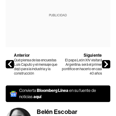
PUBLICIDAD
Anterior
Siguiente
Qué piensa de las encuestas
El papa León XIV visitará
Luis Caputo y el mensaje que
Argentina: será el primer
dejó para la industria y la
pontífice en hacerlo en casi
construcción
40 años
Convierta
Bloomberg Línea
en su fuente de
noticias
aquí
Belén Escobar