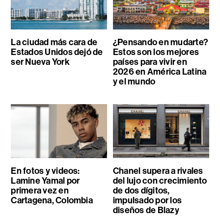
La ciudad más cara de
¿Pensando en mudarte?
Estados Unidos dejó de
Estos son los mejores
ser Nueva York
países para vivir en
2026 en América Latina
y el mundo
En fotos y videos:
Chanel supera a rivales
Lamine Yamal por
del lujo con crecimiento
primera vez en
de dos dígitos,
Cartagena, Colombia
impulsado por los
diseños de Blazy