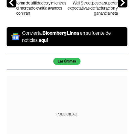
toma de utilidades y mientras
Wall Street pese a superar
el mercado evalúa avances
expectativas de facturación y
con Irán
ganancia neta
Convierta
Bloomberg Línea
en su fuente de
noticias
aquí
Temas de este artículo
Las Últimas
PUBLICIDAD