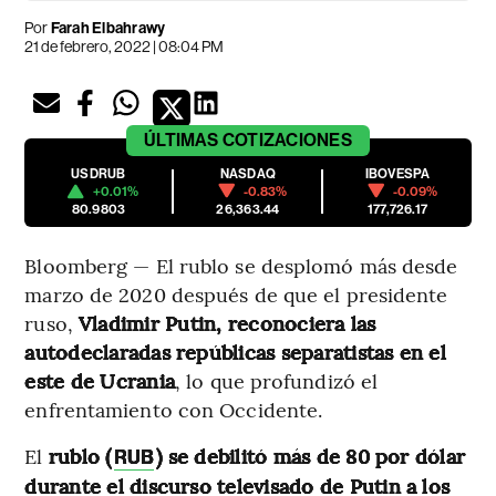
Por
Farah Elbahrawy
21 de febrero, 2022 | 08:04 PM
ÚLTIMAS
COTIZACIONES
USDRUB
NASDAQ
IBOVESPA
+0.01%
-0.83%
-0.09%
80.9803
26,363.44
177,726.17
Bloomberg — El rublo se desplomó más desde
marzo de 2020 después de que el presidente
ruso,
Vladimir Putin, reconociera las
autodeclaradas repúblicas separatistas en el
este de Ucrania
, lo que profundizó el
enfrentamiento con Occidente.
El
rublo (
) se debilitó más de 80 por dólar
RUB
durante el discurso televisado de Putin a los