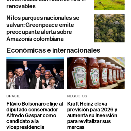
renovables
Ni los parques nacionales se
salvan: Greenpeace emite
preocupante alerta sobre
Amazonía colombiana
Económicas e internacionales
BRASIL
NEGOCIOS
Flávio Bolsonaro elige al
Kraft Heinz eleva
diputado conservador
previsión para 2026 y
Alfredo Gaspar como
aumenta su inversión
candidato a la
para revitalizar sus
vicepresidencia
marcas