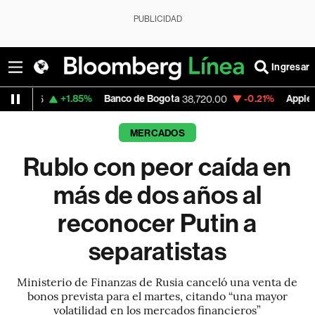
PUBLICIDAD
Ingresar
+1.85%
Banco de Bogota
-0.21%
Apple
+
38,720.00
310.94
MERCADOS
Rublo con peor caída en
más de dos años al
reconocer Putin a
separatistas
Ministerio de Finanzas de Rusia canceló una venta de
bonos prevista para el martes, citando “una mayor
volatilidad en los mercados financieros”