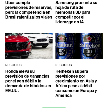
Uber cumple
Samsung presenta su
previsiones de reservas,
hoja de ruta de
pero la competencia en
memorias 3D para
Brasil ralentiza los viajes
competir por el
liderazgo en IA
NEGOCIOS
NEGOCIOS
Honda eleva su
Heineken supera
previsión de ganancias
previsiones por
por el yen débil y la
crecimiento en Asia y
demanda de híbridos en
África pese al débil
EE.UU.
consumo en Europa y
América