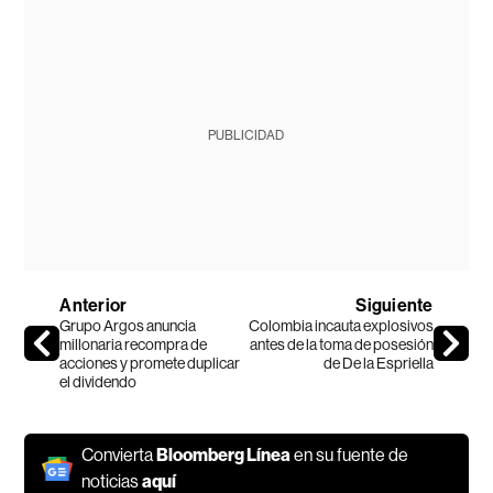
PUBLICIDAD
Anterior
Siguiente
Grupo Argos anuncia
Colombia incauta explosivos
millonaria recompra de
antes de la toma de posesión
acciones y promete duplicar
de De la Espriella
el dividendo
Convierta
Bloomberg Línea
en su fuente de
noticias
aquí