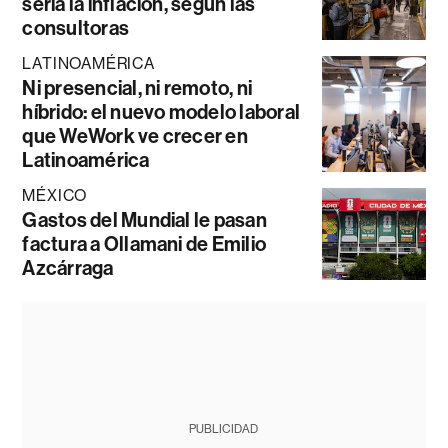
sería la inflación, según las
consultoras
LATINOAMÉRICA
Ni presencial, ni remoto, ni
híbrido: el nuevo modelo laboral
que WeWork ve crecer en
Latinoamérica
MÉXICO
Gastos del Mundial le pasan
factura a Ollamani de Emilio
Azcárraga
PUBLICIDAD