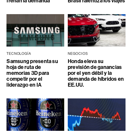
frenan la demanda
Brasil ralentiza los viajes
TECNOLOGÍA
NEGOCIOS
Samsung presenta su
Honda eleva su
hoja de ruta de
previsión de ganancias
memorias 3D para
por el yen débil y la
competir por el
demanda de híbridos en
liderazgo en IA
EE.UU.