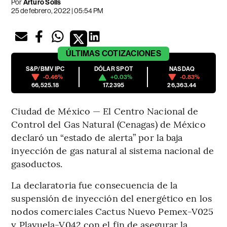
Por
Arturo Solís
25 de febrero, 2022 | 05:54 PM
ÚLTIMAS
COTIZACIONES
S&P/BMV IPC
DÓLAR SPOT
NASDAQ
-0.46%
+0.03%
-0.83%
66,525.18
17.2395
26,363.44
Ciudad de México — El Centro Nacional de
Control del Gas Natural (Cenagas) de México
declaró un “estado de alerta” por la baja
inyección de gas natural al sistema nacional de
gasoductos.
La declaratoria fue consecuencia de la
suspensión de inyección del energético en los
nodos comerciales Cactus Nuevo Pemex-V025
y Playuela-V042 con el fin de asegurar la