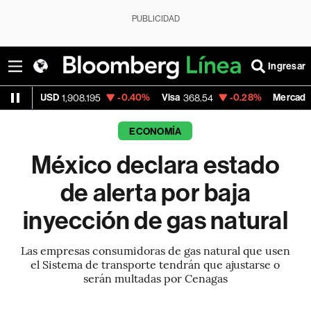
PUBLICIDAD
Ingresar
SD
-0.40%
Visa
-0.28%
MercadoLibre
1,908.195
368.54
1,924
ECONOMÍA
México declara estado
de alerta por baja
inyección de gas natural
Las empresas consumidoras de gas natural que usen
el Sistema de transporte tendrán que ajustarse o
serán multadas por Cenagas