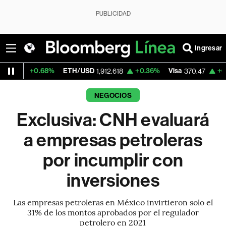
PUBLICIDAD
Ingresar
68%
ETH/USD
+0.36%
Visa
+0.52%
Merca
1,912.618
370.47
NEGOCIOS
Exclusiva: CNH evaluará
a empresas petroleras
por incumplir con
inversiones
Las empresas petroleras en México invirtieron solo el
31% de los montos aprobados por el regulador
petrolero en 2021