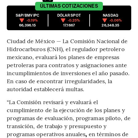
ÚLTIMAS
COTIZACIONES
S&P/BMV IPC
DÓLAR SPOT
NASDAQ
-0.19%
-0.25%
-0.06%
66,396.15
17.1667
26,348.35
Ciudad de México — La Comisión Nacional de
Hidrocarburos (CNH), el regulador petrolero
mexicano, evaluará los planes de empresas
petroleras para contratos y asignaciones ante
incumplimientos de inversiones el año pasado.
En caso de encontrar irregularidades, la
autoridad establecerá multas.
“La Comisión revisará y evaluará el
cumplimiento de la ejecución de los planes y
programas de evaluación, programas piloto, de
transición, de trabajo y presupuesto y
programas operativos anuales
,
en términos de