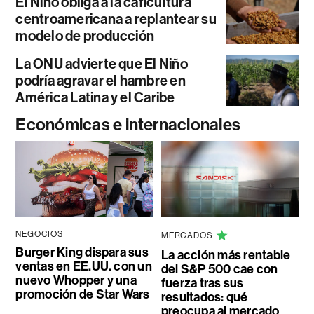
El Niño obliga a la caficultura
centroamericana a replantear su
modelo de producción
La ONU advierte que El Niño
podría agravar el hambre en
América Latina y el Caribe
Económicas e internacionales
NEGOCIOS
MERCADOS
Burger King dispara sus
La acción más rentable
ventas en EE.UU. con un
del S&P 500 cae con
nuevo Whopper y una
fuerza tras sus
promoción de Star Wars
resultados: qué
preocupa al mercado