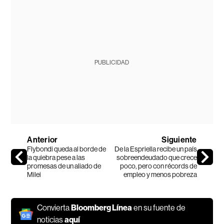
PUBLICIDAD
Anterior
Siguiente
Flybondi queda al borde de
De la Espriella recibe un país
la quiebra pese a las
sobreendeudado que crece
promesas de un aliado de
poco, pero con récords de
Milei
empleo y menos pobreza
Convierta
Bloomberg Línea
en su fuente de
noticias
aquí