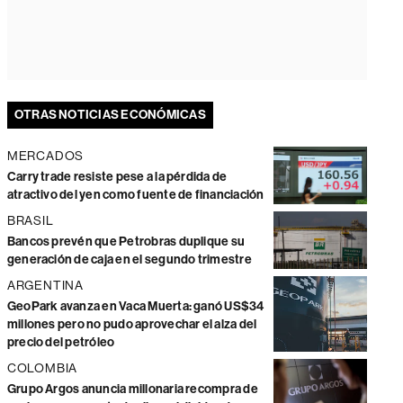
OTRAS NOTICIAS ECONÓMICAS
MERCADOS
Carry trade resiste pese a la pérdida de
atractivo del yen como fuente de financiación
BRASIL
Bancos prevén que Petrobras duplique su
generación de caja en el segundo trimestre
ARGENTINA
GeoPark avanza en Vaca Muerta: ganó US$34
millones pero no pudo aprovechar el alza del
precio del petróleo
COLOMBIA
Grupo Argos anuncia millonaria recompra de