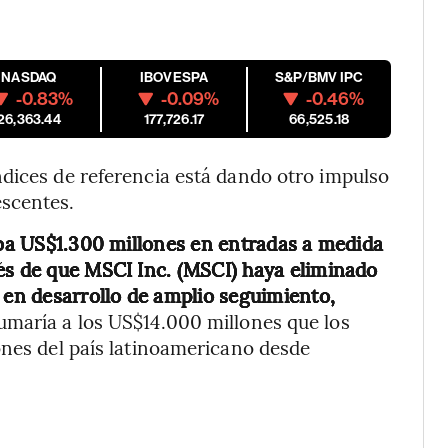
NASDAQ
IBOVESPA
S&P/BMV IPC
-0.83%
-0.09%
-0.46%
26,363.44
177,726.17
66,525.18
dices de referencia está dando otro impulso
scentes.
ciba US$1.300 millones en entradas a medida
és de que MSCI Inc. (MSCI) haya eliminado
 en desarrollo de amplio seguimiento,
umaría a los US$14.000 millones que los
ones del país latinoamericano desde