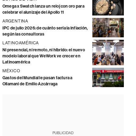
Omega x Swatch lanza un reloj con oro para
celebrar el alunizaje del Apollo 11
ARGENTINA
IPC de julio 2026: de cuánto sería la inflación,
según las consultoras
LATINOAMÉRICA
Ni presencial, ni remoto, ni híbrido: el nuevo
modelo laboral que WeWork ve crecer en
Latinoamérica
MÉXICO
Gastos del Mundial le pasan factura a
Ollamani de Emilio Azcárraga
PUBLICIDAD