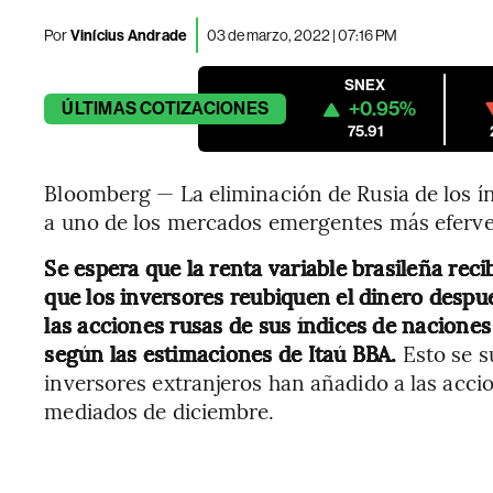
Por
Vinícius Andrade
03 de marzo, 2022 | 07:16 PM
SNEX
+0.95%
ÚLTIMAS
COTIZACIONES
75.91
Bloomberg — La eliminación de Rusia de los ín
a uno de los mercados emergentes más eferve
Se espera que la renta variable brasileña re
que los inversores reubiquen el dinero despu
las acciones rusas de sus índices de naciones
según las estimaciones de Itaú BBA.
Esto se s
inversores extranjeros han añadido a las acci
mediados de diciembre.