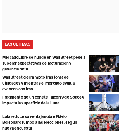
LAS ÚLTIMAS
MercadoLibre se hunde en Wall Street pese a
superar expectativas de facturación y
ganancia neta
Wall Street cierra mixto tras toma de
utilidades y mientras el mercado evalúa
avances con Irán
Fragmento de un cohete Falcon 9 de SpaceX
impacta la superficie de la Luna
Lula reduce su ventaja sobre Flávio
Bolsonaro rumbo a las elecciones, según
nueva encuesta