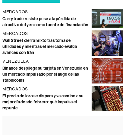
MERCADOS
Carry trade resiste pese a la pérdida de
atractivo del yen como fuente de financiación
MERCADOS
Wall Street cierra mixto tras toma de
utilidades y mientras el mercado evalúa
avances con Irán
VENEZUELA
Binance despliega su tarjeta en Venezuela en
un mercado impulsado por el auge de las
stablecoins
MERCADOS
El precio del oro se dispara y va camino a su
mejor día desde febrero: qué impulsa el
repunte