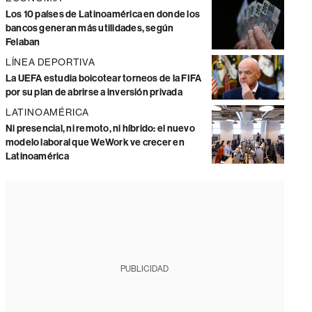
Los 10 países de Latinoamérica en donde los
bancos generan más utilidades, según
Felaban
LÍNEA DEPORTIVA
La UEFA estudia boicotear torneos de la FIFA
por su plan de abrirse a inversión privada
LATINOAMÉRICA
Ni presencial, ni remoto, ni híbrido: el nuevo
modelo laboral que WeWork ve crecer en
Latinoamérica
PUBLICIDAD