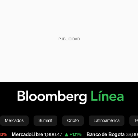
PUBLICIDAD
Mercados
Summit
Cripto
Latinoamérica
T
adoLibre
1,900.47
Banco de Bogota
38,800.00
+1.11%
+0
Green
Economía
Estilo de vida
Mundo
Videos