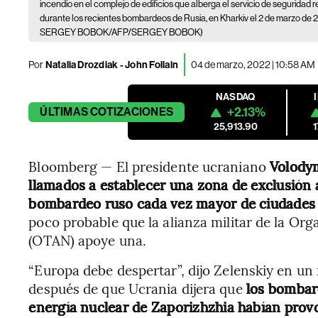
incendio en el complejo de edificios que alberga el servicio de seguridad
durante los recientes bombardeos de Rusia, en Kharkiv el 2 de marzo d
SERGEY BOBOK/AFP/SERGEY BOBOK)
Por
Natalia Drozdiak - John Follain
04 de marzo, 2022 | 10:58 AM
NASDAQ
+2.13%
ÚLTIMAS
COTIZACIONES
25,913.90
Bloomberg — El presidente ucraniano
Volody
llamados a establecer una zona de exclusión 
bombardeo ruso cada vez mayor de ciudades cl
poco probable que la alianza militar de la Org
(OTAN) apoye una.
“Europa debe despertar”, dijo Zelenskiy en un
después de que Ucrania dijera que
los bombard
energía nuclear de Zaporizhzhia habían prov