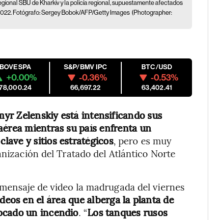
 regional SBU de Kharkiv y la policía regional, supuestamente afectados
e 2022. Fotógrafo: Sergey Bobok/AFP/Getty Images
(Photographer:
IBOVESPA
S&P/BMV IPC
BTC/USD
+0.00%
-0.36%
-0.53%
178,000.24
66,697.22
63,402.41
myr Zelenskiy
está intensificando sus
aérea mientras su país enfrenta un
ave y sitios estratégicos
, pero es muy
anización del Tratado del Atlántico Norte
 mensaje de video la madrugada del viernes
eos en el área que alberga la planta de
ocado un incendio
. “
Los tanques rusos