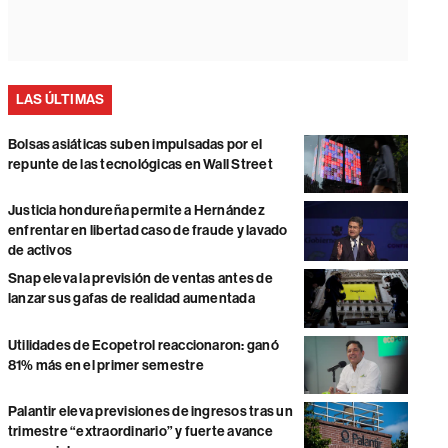
LAS ÚLTIMAS
Bolsas asiáticas suben impulsadas por el
repunte de las tecnológicas en Wall Street
Justicia hondureña permite a Hernández
enfrentar en libertad caso de fraude y lavado
de activos
Snap eleva la previsión de ventas antes de
lanzar sus gafas de realidad aumentada
Utilidades de Ecopetrol reaccionaron: ganó
81% más en el primer semestre
Palantir eleva previsiones de ingresos tras un
trimestre “extraordinario” y fuerte avance