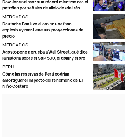
Dow Jones alcanza un récord mientras cae el
petróleo por señales de alivio desde Irán
MERCADOS
Deutsche Bank ve al oro en una fase
explosiva y mantiene sus proyecciones de
precio
MERCADOS
Agosto pone a prueba a Wall Street: qué dice
la historia sobre el S&P 500, el dólar y el oro
PERÚ
Cómo las reservas de Perú podrían
amortiguar el impacto del fenómeno de El
Niño Costero