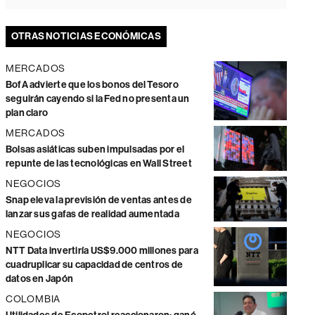
OTRAS NOTICIAS ECONÓMICAS
MERCADOS
BofA advierte que los bonos del Tesoro
seguirán cayendo si la Fed no presenta un
plan claro
MERCADOS
Bolsas asiáticas suben impulsadas por el
repunte de las tecnológicas en Wall Street
NEGOCIOS
Snap eleva la previsión de ventas antes de
lanzar sus gafas de realidad aumentada
NEGOCIOS
NTT Data invertiría US$9.000 millones para
cuadruplicar su capacidad de centros de
datos en Japón
COLOMBIA