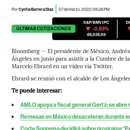
Por
Cyntia Barrera Diaz
07 de marzo, 2022 | 06:28 PM
S&P/BMV IPC
D
-0.53%
ÚLTIMAS
COTIZACIONES
66,936.99
Bloomberg — El presidente de México, Andrés
Ángeles en junio para asistir a la Cumbre de la
Marcelo Ebrard en un video vía Twitter.
Ebrard se reunió con el alcalde de Los Ángeles
Te puede interesar:
AMLO apoya a fiscal general Gertz; se abr
Remesas en México desaceleran durante e
Corte Suprema decidirá sobre programa “