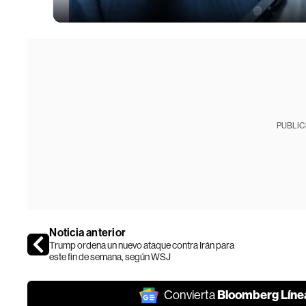
PUBLIC
Noticia anterior
Trump ordena un nuevo ataque contra Irán para
este fin de semana, según WSJ
Bloomberg Líne
Convierta