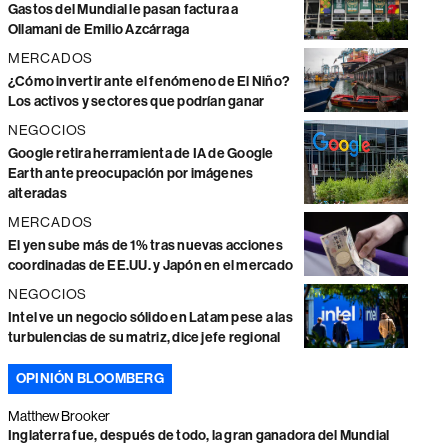
Gastos del Mundial le pasan factura a
Ollamani de Emilio Azcárraga
MERCADOS
¿Cómo invertir ante el fenómeno de El Niño?
Los activos y sectores que podrían ganar
NEGOCIOS
Google retira herramienta de IA de Google
Earth ante preocupación por imágenes
alteradas
MERCADOS
El yen sube más de 1% tras nuevas acciones
coordinadas de EE.UU. y Japón en el mercado
NEGOCIOS
Intel ve un negocio sólido en Latam pese a las
turbulencias de su matriz, dice jefe regional
OPINIÓN BLOOMBERG
Matthew Brooker
Inglaterra fue, después de todo, la gran ganadora del Mundial