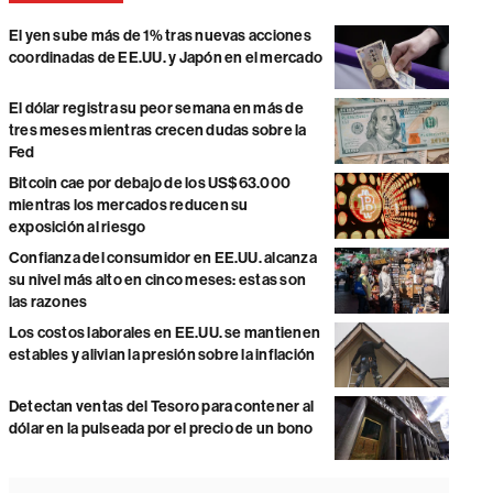
El yen sube más de 1% tras nuevas acciones
coordinadas de EE.UU. y Japón en el mercado
El dólar registra su peor semana en más de
tres meses mientras crecen dudas sobre la
Fed
Bitcoin cae por debajo de los US$63.000
mientras los mercados reducen su
exposición al riesgo
Confianza del consumidor en EE.UU. alcanza
su nivel más alto en cinco meses: estas son
las razones
Los costos laborales en EE.UU. se mantienen
estables y alivian la presión sobre la inflación
Detectan ventas del Tesoro para contener al
dólar en la pulseada por el precio de un bono