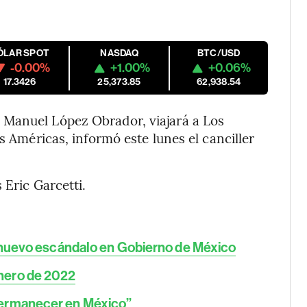
ÓLAR SPOT
NASDAQ
BTC/USD
-0.00%
+1.00%
+0.06%
17.3426
25,373.85
62,938.54
 Manuel López Obrador, viajará a Los
s Américas, informó este lunes el canciller
 Eric Garcetti.
e nuevo escándalo en Gobierno de México
nero de 2022
Permanecer en México”