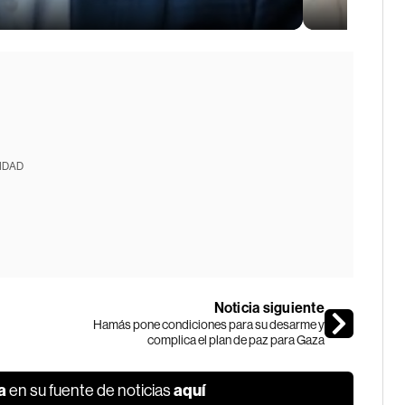
IDAD
Noticia siguiente
Hamás pone condiciones para su desarme y
complica el plan de paz para Gaza
a
aquí
en su fuente de noticias