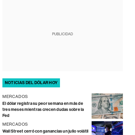
PUBLICIDAD
NOTICIAS DEL DÓLAR HOY
MERCADOS
El dólar registra su peor semana en más de
tres meses mientras crecen dudas sobre la
Fed
MERCADOS
Wall Street cerró con ganancias un julio volátil