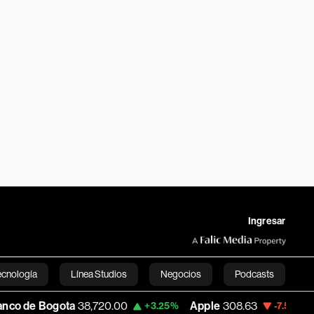
Ingresar
ecnología
Línea Studios
Negocios
Podcasts
38,720.00
Apple
308.63
USD COP
3,152
+3.25%
-7.53%
English