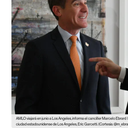
AMLO viajará en junio a Los Angeles, informa el canciller Marcelo Ebrard
ciudad estadounidense de Los Angeles, Eric Garcetti. (Cortesía: @m_ebra