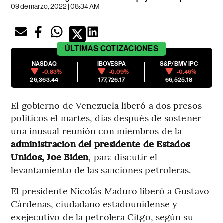
09 de marzo, 2022 | 08:34 AM
ÚLTIMAS
COTIZACIONES
NASDAQ
IBOVESPA
S&P/BMV IPC
-0.83%
-0.09%
-0.46%
26,363.44
177,726.17
66,525.18
El gobierno de Venezuela liberó a dos presos
políticos el martes, días después de sostener
una inusual reunión con miembros de la
administración del presidente de Estados
Unidos, Joe Biden
, para discutir el
levantamiento de las sanciones petroleras.
El presidente Nicolás Maduro liberó a Gustavo
Cárdenas, ciudadano estadounidense y
exejecutivo de la petrolera Citgo, según su