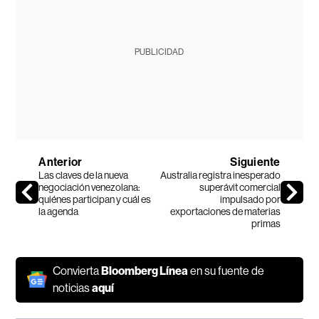
PUBLICIDAD
Anterior
Siguiente
Las claves de la nueva
Australia registra inesperado
negociación venezolana:
superávit comercial
quiénes participan y cuál es
impulsado por
la agenda
exportaciones de materias
primas
Convierta
Bloomberg Línea
en su fuente de
noticias
aquí