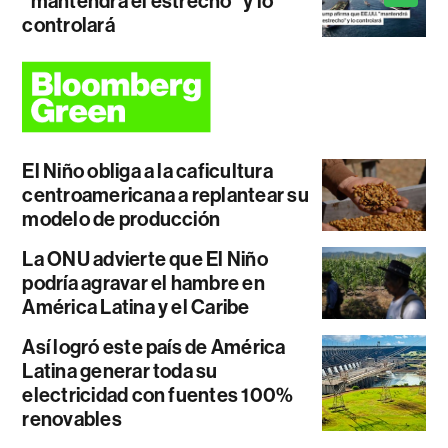
"mantendrá el estrecho" y lo
controlará
El Niño obliga a la caficultura
centroamericana a replantear su
modelo de producción
La ONU advierte que El Niño
podría agravar el hambre en
América Latina y el Caribe
Así logró este país de América
Latina generar toda su
electricidad con fuentes 100%
renovables