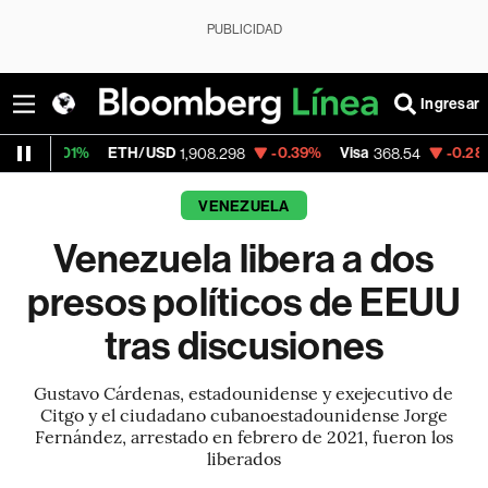
PUBLICIDAD
Ingresar
ETH/USD
-0.39%
Visa
-0.28%
MercadoLi
1,908.298
368.54
VENEZUELA
Venezuela libera a dos
presos políticos de EEUU
tras discusiones
Gustavo Cárdenas, estadounidense y exejecutivo de
Citgo y el ciudadano cubanoestadounidense Jorge
Fernández, arrestado en febrero de 2021, fueron los
liberados