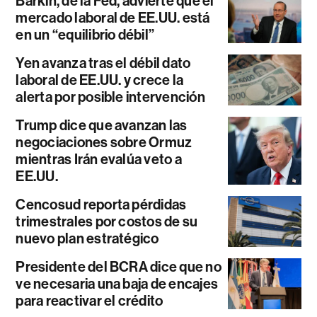
Barkin, de la Fed, advierte que el
mercado laboral de EE.UU. está
en un “equilibrio débil”
Yen avanza tras el débil dato
laboral de EE.UU. y crece la
alerta por posible intervención
Trump dice que avanzan las
negociaciones sobre Ormuz
mientras Irán evalúa veto a
EE.UU.
Cencosud reporta pérdidas
trimestrales por costos de su
nuevo plan estratégico
Presidente del BCRA dice que no
ve necesaria una baja de encajes
para reactivar el crédito