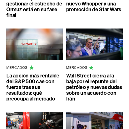
gestionar el estrecho de
nuevo Whopper y una
Ormuz está en su fase
promoción de Star Wars
final
MERCADOS
MERCADOS
La acción más rentable
Wall Street cierra a la
del S&P 500 cae con
baja por el repunte del
fuerza tras sus
petróleo y nuevas dudas
resultados: qué
sobre un acuerdo con
preocupa al mercado
Irán