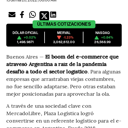
13 de marzo, 2022 | 08:00 AM
ÚLTIMAS
COTIZACIONES
DÓLAR OFICIAL
MERVAL
NASDAQ
+0.02%
-1.23%
+0.84%
1,498.9871
3,062,612.00
26,568.99
Buenos Aires —
El boom del e-commerce que
atravesó Argentina a raíz de la pandemia
desafió a todo el sector logístico
. Para algunas
empresas que arrastraban viejas costumbres,
no fue sencillo adaptarse. Pero otras estaban
mejor posicionadas para aprovechar la ola.
A través de una sociedad clave con
MercadoLibre, Plaza Logística logró
convertirse en un referente logístico para el e-
commerce en Argentina. Desde 2018,