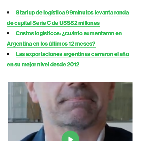
Startup de logística 99minutos levanta ronda
de capital Serie C de US$82 millones
Costos logísticos: ¿cuánto aumentaron en
Argentina en los últimos 12 meses?
Las exportaciones argentinas cerraron el año
en su mejor nivel desde 2012