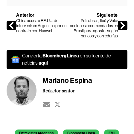
Anterior
Siguiente
China acusa a EE.UU. de
Petrobras, Itaú y Vale:
intervenir en Argentina por un
acciones recomendadas en
contrato con Huawei
Brasil para agosto, según
bancos y corredurías
Convierta
Bloomberg Línea
en su fuente de
noticias
aquí
Mariano Espina
Redactor senior
Temas de este artículo
Entrevistas Argentina
Bloomberg Línea
FMI