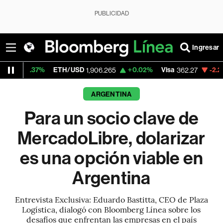
PUBLICIDAD
Ingresar
ETH/USD
+0.02%
Visa
-2.21%
MercadoL
1,906.265
362.27
ARGENTINA
Para un socio clave de
MercadoLibre, dolarizar
es una opción viable en
Argentina
Entrevista Exclusiva: Eduardo Bastitta, CEO de Plaza
Logística, dialogó con Bloomberg Línea sobre los
desafíos que enfrentan las empresas en el país