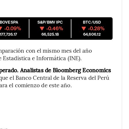
IBOVESPA
S&P/BMV IPC
BTC/USD
-0.09%
-0.46%
-0.28%
177,726.17
66,525.18
64,606.12
mparación con el mismo mes del año
 Estadística e Informática (INE).
sperado. Analistas de Bloomberg Economics
que el Banco Central de la Reserva del Perú
ara el comienzo de este año.