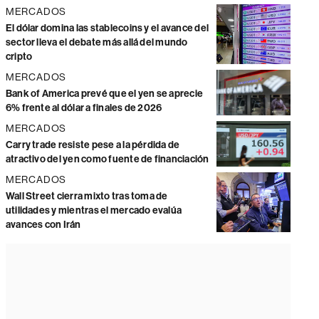
MERCADOS
El dólar domina las stablecoins y el avance del
sector lleva el debate más allá del mundo
cripto
MERCADOS
Bank of America prevé que el yen se aprecie
6% frente al dólar a finales de 2026
MERCADOS
Carry trade resiste pese a la pérdida de
atractivo del yen como fuente de financiación
MERCADOS
Wall Street cierra mixto tras toma de
utilidades y mientras el mercado evalúa
avances con Irán