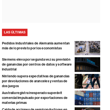
LAS ÚLTIMAS
Pedidos industriales de Alemania aumentan
más de lo previsto por los economistas
Siemens eleva por segunda vez su previsión
de ganancias por centros de datos y software
industrial
Nintendo supera expectativas de ganancias
por devoluciones de aranceles y ventas de
dos juegos
Australia registra inesperado superávit
comercial impulsado por exportaciones de
materias primas
Caída de acciones de semiconductores en