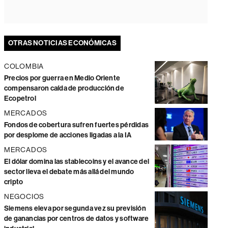
OTRAS NOTICIAS ECONÓMICAS
COLOMBIA
Precios por guerra en Medio Oriente
compensaron caída de producción de
Ecopetrol
MERCADOS
Fondos de cobertura sufren fuertes pérdidas
por desplome de acciones ligadas a la IA
MERCADOS
El dólar domina las stablecoins y el avance del
sector lleva el debate más allá del mundo
cripto
NEGOCIOS
Siemens eleva por segunda vez su previsión
de ganancias por centros de datos y software