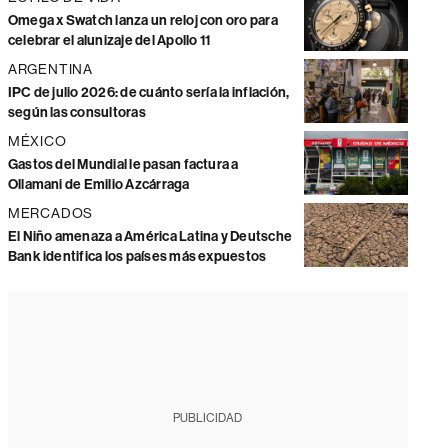
Omega x Swatch lanza un reloj con oro para
celebrar el alunizaje del Apollo 11
ARGENTINA
IPC de julio 2026: de cuánto sería la inflación,
según las consultoras
MÉXICO
Gastos del Mundial le pasan factura a
Ollamani de Emilio Azcárraga
MERCADOS
El Niño amenaza a América Latina y Deutsche
Bank identifica los países más expuestos
PUBLICIDAD