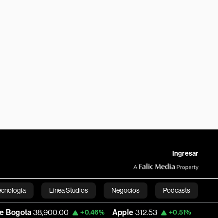
Ingresar
ecnología
Línea Studios
Negocios
Podcasts
900.00
Apple
312.53
USD COP
3,159.39
+0.46%
+0.51%
English