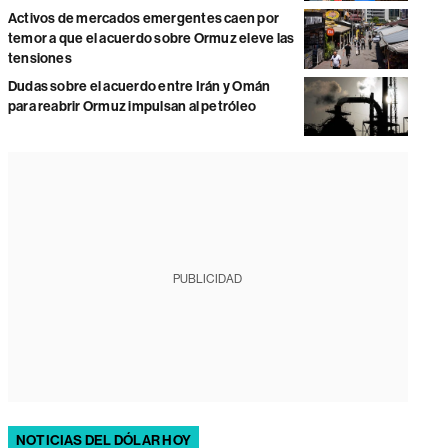
Activos de mercados emergentes caen por
temor a que el acuerdo sobre Ormuz eleve las
tensiones
Dudas sobre el acuerdo entre Irán y Omán
para reabrir Ormuz impulsan al petróleo
PUBLICIDAD
NOTICIAS DEL DÓLAR HOY