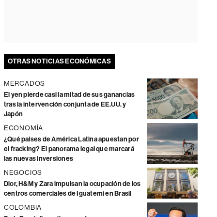
OTRAS NOTICIAS ECONÓMICAS
MERCADOS
El yen pierde casi la mitad de sus ganancias
tras la intervención conjunta de EE.UU. y
Japón
ECONOMÍA
¿Qué países de América Latina apuestan por
el fracking? El panorama legal que marcará
las nuevas inversiones
NEGOCIOS
Dior, H&M y Zara impulsan la ocupación de los
centros comerciales de Iguatemi en Brasil
COLOMBIA