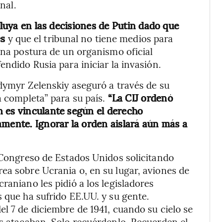
nal.
fluya en las decisiones de Putin dado que
es
y que el tribunal no tiene medios para
una postura de un organismo oficial
endido Rusia para iniciar la invasión.
odymyr Zelenskiy aseguró a través de su
a completa” para su país.
“La CIJ ordenó
n es vinculante según el derecho
amente. Ignorar la orden aislará aún más a
l Congreso de Estados Unidos solicitando
ea sobre Ucrania o, en su lugar, aviones de
raniano les pidió a los legisladores
 que ha sufrido EE.UU. y su gente.
l 7 de diciembre de 1941, cuando su cielo se
os atacaban. Solo recuérdenlo. Recuerden el