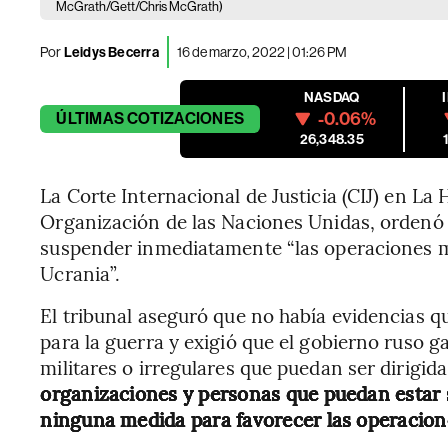
McGrath/Gett/Chris McGrath)
Por
Leidys Becerra
16 de marzo, 2022 | 01:26 PM
NASDAQ
-0.06%
ÚLTIMAS
COTIZACIONES
26,348.35
La Corte Internacional de Justicia (CIJ) en La 
Organización de las Naciones Unidas, ordenó 
suspender inmediatamente “las operaciones mil
Ucrania”.
El tribunal aseguró que no había evidencias qu
para la guerra y exigió que el gobierno ruso 
militares o irregulares que puedan ser dirigi
organizaciones y personas que puedan estar s
ninguna medida para favorecer las operacione