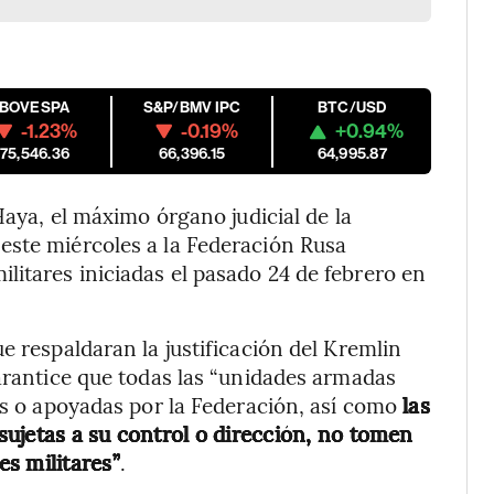
IBOVESPA
S&P/BMV IPC
BTC/USD
-1.23%
-0.19%
+0.94%
175,546.36
66,396.15
64,995.87
Haya, el máximo órgano judicial de la
este miércoles a la Federación Rusa
itares iniciadas el pasado 24 de febrero en
e respaldaran la justificación del Kremlin
garantice que todas las “unidades armadas
das o apoyadas por la Federación, así como
las
ujetas a su control o dirección, no tomen
s militares”
.