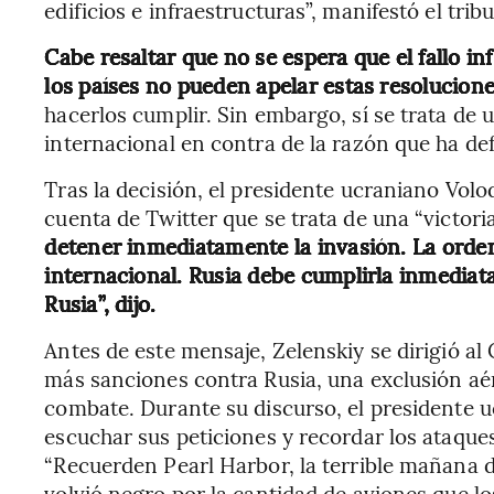
edificios e infraestructuras”, manifestó el tribu
Cabe resaltar que no se espera que el fallo in
los países no pueden apelar estas resolucion
hacerlos cumplir. Sin embargo, sí se trata de 
internacional en contra de la razón que ha def
Tras la decisión, el presidente ucraniano Vol
cuenta de Twitter que se trata de una “victori
detener inmediatamente la invasión. La orde
internacional. Rusia debe cumplirla inmediat
Rusia”, dijo.
Antes de este mensaje, Zelenskiy se dirigió a
más sanciones contra Rusia, una exclusión aér
combate. Durante su discurso, el presidente uc
escuchar sus peticiones y recordar los ataques
“Recuerden Pearl Harbor, la terrible mañana de
volvió negro por la cantidad de aviones que l