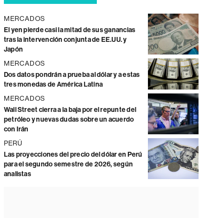
MERCADOS
El yen pierde casi la mitad de sus ganancias
tras la intervención conjunta de EE.UU. y
Japón
MERCADOS
Dos datos pondrán a prueba al dólar y a estas
tres monedas de América Latina
MERCADOS
Wall Street cierra a la baja por el repunte del
petróleo y nuevas dudas sobre un acuerdo
con Irán
PERÚ
Las proyecciones del precio del dólar en Perú
para el segundo semestre de 2026, según
analistas