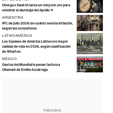
Omega x Swatch lanza un reloj con oro para
celebrar el alunizaje del Apollo 11
ARGENTINA
IPC de julio 2026: de cuánto sería la inflación,
según las consultoras
LATINOAMÉRICA
Los 5 países de América Latina con mayor
calidad de vida en 2026, según clasificación
de Wharton
MÉXICO
Gastos del Mundial le pasan factura a
Ollamani de Emilio Azcárraga
PUBLICIDAD