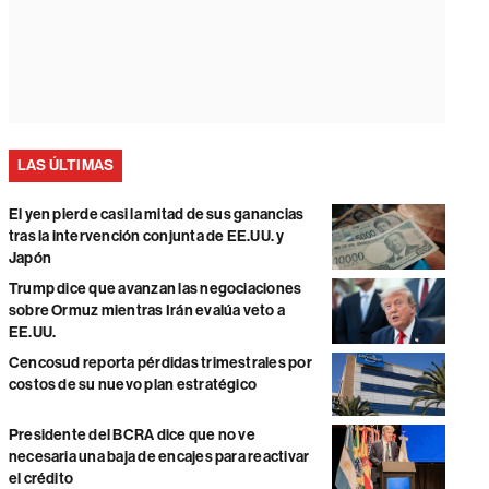
LAS ÚLTIMAS
El yen pierde casi la mitad de sus ganancias
tras la intervención conjunta de EE.UU. y
Japón
Trump dice que avanzan las negociaciones
sobre Ormuz mientras Irán evalúa veto a
EE.UU.
Cencosud reporta pérdidas trimestrales por
costos de su nuevo plan estratégico
Presidente del BCRA dice que no ve
necesaria una baja de encajes para reactivar
el crédito