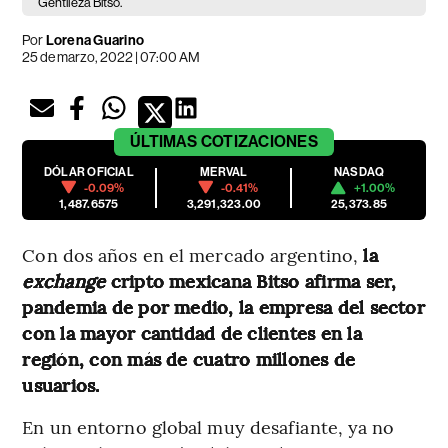
Gentileza Bitso.
Por
Lorena Guarino
25 de marzo, 2022 | 07:00 AM
ÚLTIMAS
COTIZACIONES
DÓLAR OFICIAL
MERVAL
NASDAQ
-0.09%
-0.41%
+1.00%
1,487.6575
3,291,323.00
25,373.85
Con dos años en el mercado argentino,
la
exchange
cripto mexicana Bitso afirma ser,
pandemia de por medio, la empresa del sector
con la mayor cantidad de clientes en la
región, con más de cuatro millones de
usuarios.
En un entorno global muy desafiante, ya no