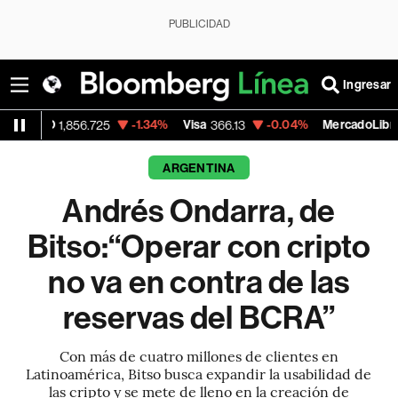
PUBLICIDAD
Ingresar
-1.34%
Visa
-0.04%
MercadoLibre
56.725
366.13
1,879.59
ARGENTINA
Andrés Ondarra, de
Bitso:“Operar con cripto
no va en contra de las
reservas del BCRA”
Con más de cuatro millones de clientes en
Latinoamérica, Bitso busca expandir la usabilidad de
las cripto y se mete de lleno en la creación de