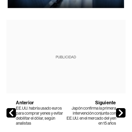
PUBLICIDAD
Anterior
Siguiente
EE.UU. habría usado euros
Japón confirma la primera
para comprar yenes y evitar
intervención conjunta con
debilitar el dólar, según
EE.UU. en el mercado del yen
analistas
en 15 años