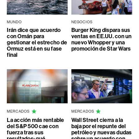
MUNDO
NEGOCIOS
Irán dice que acuerdo
Burger King dispara sus
con Omán para
ventas en EE.UU. con un
gestionar el estrecho de
nuevo Whopper y una
Ormuz está en su fase
promoción de Star Wars
final
MERCADOS
MERCADOS
La acción más rentable
Wall Street cierra a la
del S&P 500 cae con
baja por el repunte del
fuerza tras sus
petróleo y nuevas dudas
resultados: qué
sobre un acuerdo con