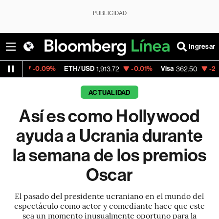
PUBLICIDAD
Ingresar
.09%
ETH/USD
-0.01%
Visa
-2.15%
Mercad
1,913.72
362.50
ACTUALIDAD
Así es como Hollywood
ayuda a Ucrania durante
la semana de los premios
Oscar
El pasado del presidente ucraniano en el mundo del
espectáculo como actor y comediante hace que este
sea un momento inusualmente oportuno para la