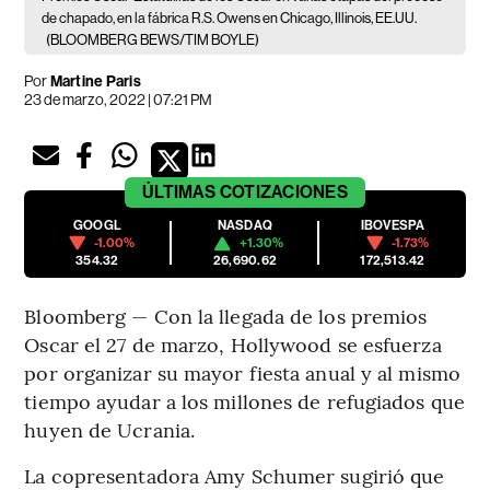
de chapado, en la fábrica R.S. Owens en Chicago, Illinois, EE.UU.
(BLOOMBERG BEWS/TIM BOYLE)
Por
Martine Paris
23 de marzo, 2022 | 07:21 PM
ÚLTIMAS
COTIZACIONES
GOOGL
NASDAQ
IBOVESPA
-1.00%
+1.30%
-1.73%
354.32
26,690.62
172,513.42
Bloomberg — Con la llegada de los premios
Oscar el 27 de marzo, Hollywood se esfuerza
por organizar su mayor fiesta anual y al mismo
tiempo ayudar a los millones de refugiados que
huyen de Ucrania.
La copresentadora Amy Schumer sugirió que