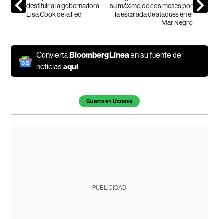
destituir a la gobernadora
su máximo de dos meses por
Lisa Cook de la Fed
la escalada de ataques en el
Mar Negro
Convierta
Bloomberg Línea
en su fuente de
noticias
aquí
Temas de este artículo
Guerra en Ucrania
PUBLICIDAD