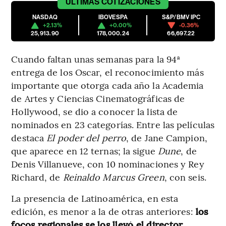
ÚLTIMAS
COTIZACIONES
NASDAQ
IBOVESPA
S&P/BMV IPC
+2.13%
+0.00%
-0.36%
25,913.90
178,000.24
66,697.22
Cuando faltan unas semanas para la 94ª
entrega de los Oscar, el reconocimiento más
importante que otorga cada año la Academia
de Artes y Ciencias Cinematográficas de
Hollywood, se dio a conocer la lista de
nominados en 23 categorías. Entre las películas
destaca
El poder del perro
, de Jane Campion,
que aparece en 12 ternas; la sigue
Dune
, de
Denis Villanueve, con 10 nominaciones y Rey
Richard, de
Reinaldo Marcus Green
, con seis.
La presencia de Latinoamérica, en esta
edición, es menor a la de otras anteriores:
los
focos regionales se los llevó el director