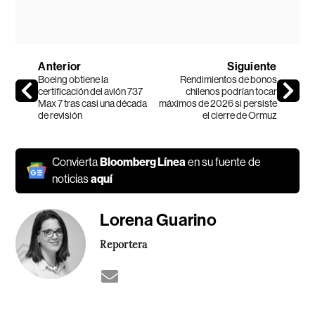
Anterior
Siguiente
Boeing obtiene la
Rendimientos de bonos
certificación del avión 737
chilenos podrían tocar
Max 7 tras casi una década
máximos de 2026 si persiste
de revisión
el cierre de Ormuz
Convierta
Bloomberg Línea
en su fuente de
noticias
aquí
Lorena Guarino
Reportera