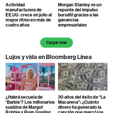
Actividad
Morgan Stanley ve un
manufacturera de
repunte del impulso
EE.UU. crece en julio al
bursátil gracias a las
mayor ritmo en más de
ganancias
cuatro años
empresariales
Cargar más
Lujos y vida en Bloomberg Línea
¿Habrá secuela de
30 años del éxito de “La
‘Barbie’? Los millonarios
Macarena”: ¿Cuánto
sueldos de Margot
dinero ha generado la
Robbie y Ryan Gosling
canción que marcó los