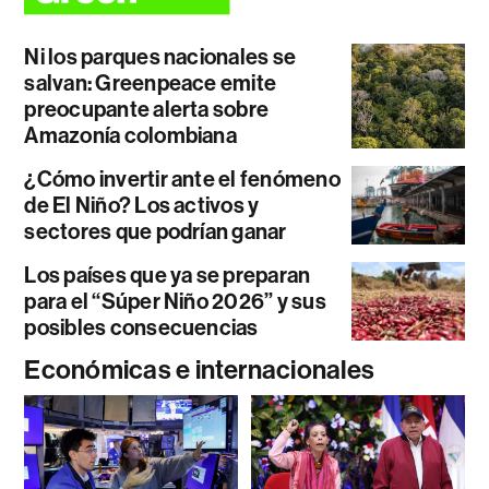
Ni los parques nacionales se
salvan: Greenpeace emite
preocupante alerta sobre
Amazonía colombiana
¿Cómo invertir ante el fenómeno
de El Niño? Los activos y
sectores que podrían ganar
Los países que ya se preparan
para el “Súper Niño 2026” y sus
posibles consecuencias
Económicas e internacionales