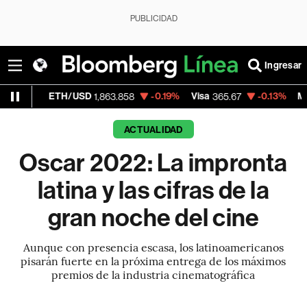
PUBLICIDAD
Ingresar
TH/USD
-0.19%
Visa
-0.13%
MercadoLibre
1,863.858
365.67
ACTUALIDAD
Oscar 2022: La impronta
latina y las cifras de la
gran noche del cine
Aunque con presencia escasa, los latinoamericanos
pisarán fuerte en la próxima entrega de los máximos
premios de la industria cinematográfica