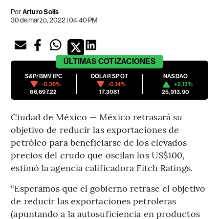
Por
Arturo Solís
30 de marzo, 2022 | 04:40 PM
ÚLTIMAS
COTIZACIONES
S&P/BMV IPC
DÓLAR SPOT
NASDAQ
-0.36%
-0.14%
+2.13%
66,697.22
17.3081
25,913.90
Ciudad de México — México retrasará su
objetivo de reducir las exportaciones de
petróleo para beneficiarse de los elevados
precios del crudo que oscilan los US$100,
estimó la agencia calificadora Fitch Ratings.
“Esperamos que el gobierno retrase el objetivo
de reducir las exportaciones petroleras
(apuntando a la autosuficiencia en productos