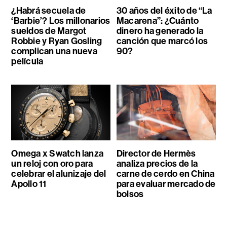
¿Habrá secuela de
30 años del éxito de “La
‘Barbie’? Los millonarios
Macarena”: ¿Cuánto
sueldos de Margot
dinero ha generado la
Robbie y Ryan Gosling
canción que marcó los
complican una nueva
90?
película
Omega x Swatch lanza
Director de Hermès
un reloj con oro para
analiza precios de la
celebrar el alunizaje del
carne de cerdo en China
Apollo 11
para evaluar mercado de
bolsos