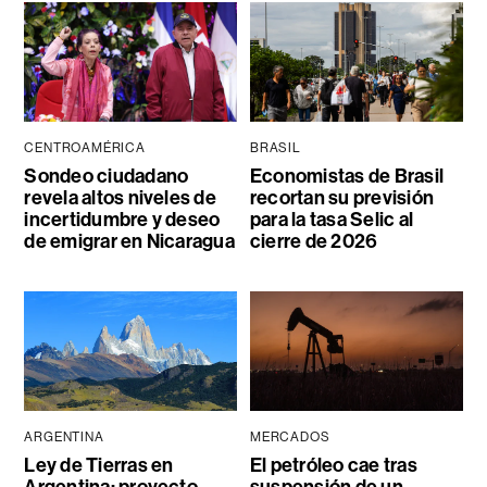
CENTROAMÉRICA
BRASIL
Sondeo ciudadano
Economistas de Brasil
revela altos niveles de
recortan su previsión
incertidumbre y deseo
para la tasa Selic al
de emigrar en Nicaragua
cierre de 2026
ARGENTINA
MERCADOS
Ley de Tierras en
El petróleo cae tras
Argentina: proyecto
suspensión de un