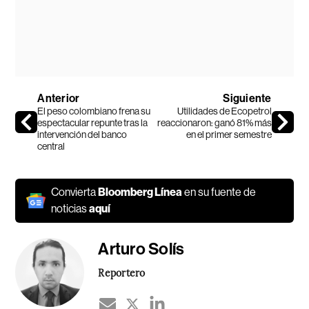
Anterior
Siguiente
El peso colombiano frena su
Utilidades de Ecopetrol
espectacular repunte tras la
reaccionaron: ganó 81% más
intervención del banco
en el primer semestre
central
Convierta
Bloomberg Línea
en su fuente de
noticias
aquí
Arturo Solís
Reportero