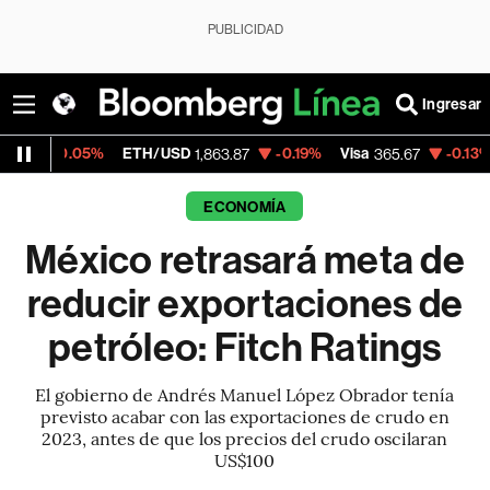
PUBLICIDAD
Ingresar
5%
ETH/USD
-0.19%
Visa
-0.13%
MercadoL
1,863.87
365.67
ECONOMÍA
México retrasará meta de
reducir exportaciones de
petróleo: Fitch Ratings
El gobierno de Andrés Manuel López Obrador tenía
previsto acabar con las exportaciones de crudo en
2023, antes de que los precios del crudo oscilaran
US$100