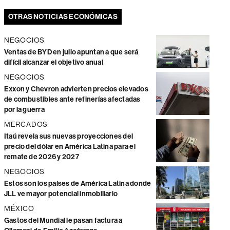
OTRAS NOTICIAS ECONÓMICAS
NEGOCIOS
Ventas de BYD en julio apuntan a que será
difícil alcanzar el objetivo anual
NEGOCIOS
Exxon y Chevron advierten precios elevados
de combustibles ante refinerías afectadas
por la guerra
MERCADOS
Itaú revela sus nuevas proyecciones del
precio del dólar en América Latina para el
remate de 2026 y 2027
NEGOCIOS
Estos son los países de América Latina donde
JLL ve mayor potencial inmobiliario
MÉXICO
Gastos del Mundial le pasan factura a