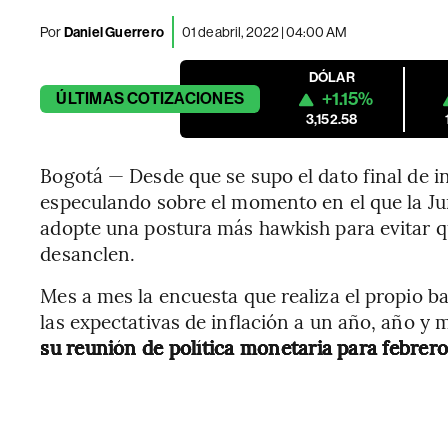
Por
Daniel Guerrero
01 de abril, 2022 | 04:00 AM
DÓLAR
+1.15%
ÚLTIMAS
COTIZACIONES
3,152.58
Bogotá — Desde que se supo el dato final de i
especulando sobre el momento en el que la Jun
adopte una postura más hawkish para evitar qu
desanclen.
Mes a mes la encuesta que realiza el propio 
las expectativas de inflación a un año, año y
su reunión de política monetaria para febrero 