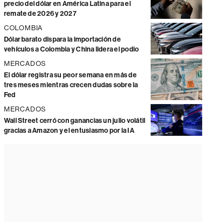
precio del dólar en América Latina para el
remate de 2026 y 2027
COLOMBIA
Dólar barato dispara la importación de
vehículos a Colombia y China lidera el podio
MERCADOS
El dólar registra su peor semana en más de
tres meses mientras crecen dudas sobre la
Fed
MERCADOS
Wall Street cerró con ganancias un julio volátil
gracias a Amazon y el entusiasmo por la IA