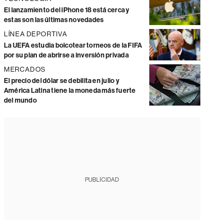
El lanzamiento del iPhone 18 está cerca y
estas son las últimas novedades
LÍNEA DEPORTIVA
La UEFA estudia boicotear torneos de la FIFA
por su plan de abrirse a inversión privada
MERCADOS
El precio del dólar se debilita en julio y
América Latina tiene la moneda más fuerte
del mundo
PUBLICIDAD