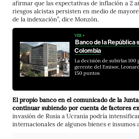
afirmar que las expectativas de inflación a 2 
riesgos alcistas persisten en medio de mayore
de la indexación”, dice Monzón.
VER +
Banco de la República s
Colombia
La decisión de subirlas 100
gerente del Emisor, Leonard
150 puntos
El propio banco en el comunicado de la Junta
continuar subiendo por cuenta de factores e
invasión de Rusia a Ucrania podría intensificar
internacionales de algunos bienes e insumos ag