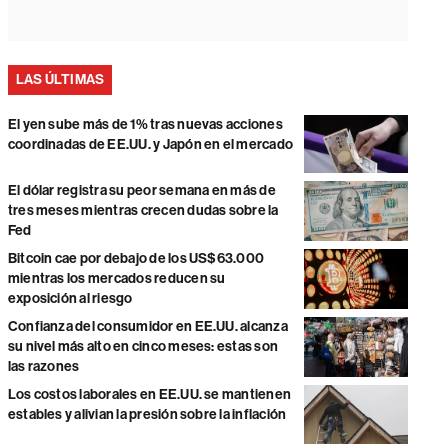
LAS ÚLTIMAS
El yen sube más de 1% tras nuevas acciones
coordinadas de EE.UU. y Japón en el mercado
El dólar registra su peor semana en más de
tres meses mientras crecen dudas sobre la
Fed
Bitcoin cae por debajo de los US$63.000
mientras los mercados reducen su
exposición al riesgo
Confianza del consumidor en EE.UU. alcanza
su nivel más alto en cinco meses: estas son
las razones
Los costos laborales en EE.UU. se mantienen
estables y alivian la presión sobre la inflación