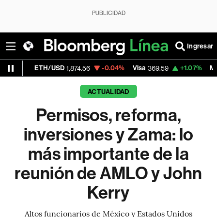
PUBLICIDAD
Ingresar
H/USD
-0.04%
Visa
+1.07%
MercadoLibre
1,874.56
369.59
1,
ACTUALIDAD
Permisos, reforma,
inversiones y Zama: lo
más importante de la
reunión de AMLO y John
Kerry
Altos funcionarios de México y Estados Unidos