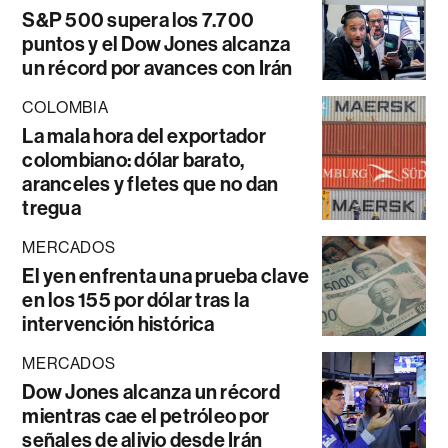
S&P 500 supera los 7.700
puntos y el Dow Jones alcanza
un récord por avances con Irán
COLOMBIA
La mala hora del exportador
colombiano: dólar barato,
aranceles y fletes que no dan
tregua
MERCADOS
El yen enfrenta una prueba clave
en los 155 por dólar tras la
intervención histórica
MERCADOS
Dow Jones alcanza un récord
mientras cae el petróleo por
señales de alivio desde Irán