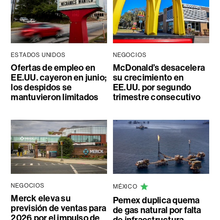
ESTADOS UNIDOS
NEGOCIOS
Ofertas de empleo en
McDonald’s desacelera
EE.UU. cayeron en junio;
su crecimiento en
los despidos se
EE.UU. por segundo
mantuvieron limitados
trimestre consecutivo
NEGOCIOS
MÉXICO
Merck eleva su
Pemex duplica quema
previsión de ventas para
de gas natural por falta
2026 por el impulso de
de infraestructura