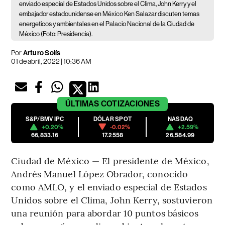
enviado especial de Estados Unidos sobre el Clima, John Kerry y el
embajador estadounidense en México Ken Salazar discuten temas
energeticos y ambientales en el Palacio Nacional de la Ciudad de
México (Foto: Presidencia).
Por
Arturo Solís
01 de abril, 2022 | 10:36 AM
ÚLTIMAS
COTIZACIONES
S&P/BMV IPC
DÓLAR SPOT
NASDAQ
+0.20%
-0.02%
+2.59%
66,833.16
17.2558
26,584.99
Ciudad de México — El presidente de México,
Andrés Manuel López Obrador, conocido
como AMLO, y el enviado especial de Estados
Unidos sobre el Clima, John Kerry, sostuvieron
una reunión para abordar 10 puntos básicos