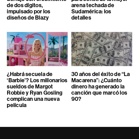
de dos dígitos,
arena techada de
impulsado por los
Sudamérica: los
diseños de Blazy
detalles
¿Habrá secuela de
30 años del éxito de “La
‘Barbie’? Los millonarios
Macarena”: ¿Cuánto
sueldos de Margot
dinero ha generado la
Robbie y Ryan Gosling
canción que marcó los
complican una nueva
90?
película