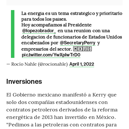
La energía es un tema estratégico y prioritario
para todos los países.
Hoy acompañamos al Presidente
⁦
⁩ en una reunión con una
@lopezobrador_
delegación de funcionarios de Estados Unidos
encabezados por ⁦
⁩ y
@SecretaryPerry
empresarios del sector. 🇲🇽🇺🇸
pic.twitter.com/YwXpIwTrD0
— Rocío Nahle (@rocionahle)
April 1, 2022
Inversiones
El Gobierno mexicano manifestó a Kerry que
solo dos compañías estadounidenses con
contratos petroleros derivados de la reforma
energética de 2013 han invertido en México.
“Pedimos a las petroleras con contratos para