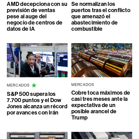
AMD decepciona con su
Se normalizan los
previsión de ventas
puertos tras el conflicto
pese al auge del
que amenazó el
negocio de centros de
abastecimiento de
datos de IA
combustible
MERCADOS
MERCADOS
Cobre toca máximos de
S&P 500 supera los
casi tres meses ante la
7.700 puntos y el Dow
expectativa de un
Jones alcanza un récord
posible arancel de
por avances con Irán
Trump