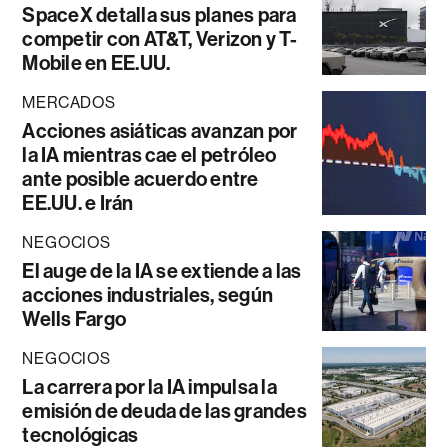
SpaceX detalla sus planes para
competir con AT&T, Verizon y T-
Mobile en EE.UU.
MERCADOS
Acciones asiáticas avanzan por
la IA mientras cae el petróleo
ante posible acuerdo entre
EE.UU. e Irán
NEGOCIOS
El auge de la IA se extiende a las
acciones industriales, según
Wells Fargo
NEGOCIOS
La carrera por la IA impulsa la
emisión de deuda de las grandes
tecnológicas