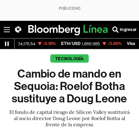
PUBLICIDAD
Ingresar
-0.19%
ETH/USD
-0.45%
Visa
64,176.54
1,866.985
369.59
TECNOLOGÍA
Cambio de mando en
Sequoia: Roelof Botha
sustituye a Doug Leone
El fondo de capital riesgo de Silicon Valley sustituirá
al socio director Doug Leone por Roelof Botha al
frente de la empresa