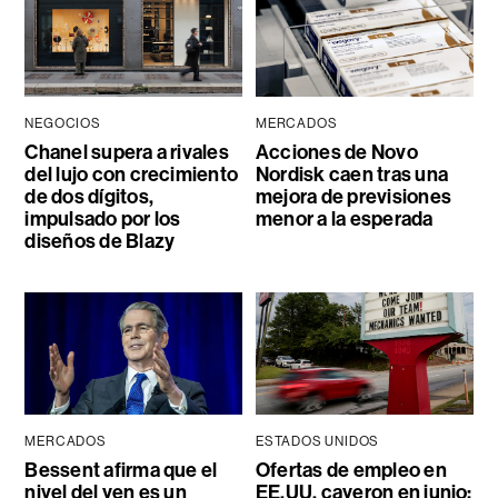
NEGOCIOS
MERCADOS
Chanel supera a rivales
Acciones de Novo
del lujo con crecimiento
Nordisk caen tras una
de dos dígitos,
mejora de previsiones
impulsado por los
menor a la esperada
diseños de Blazy
MERCADOS
ESTADOS UNIDOS
Bessent afirma que el
Ofertas de empleo en
nivel del yen es un
EE.UU. cayeron en junio;