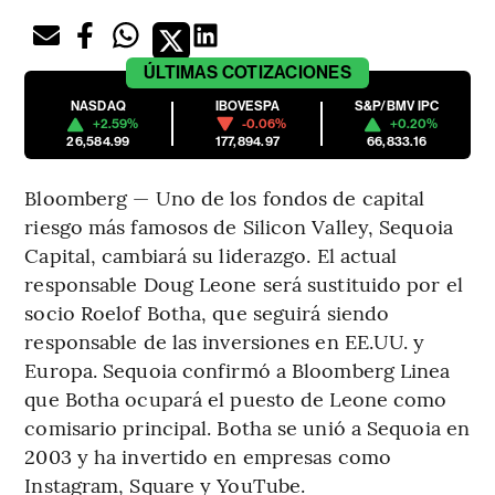
ÚLTIMAS
COTIZACIONES
NASDAQ
IBOVESPA
S&P/BMV IPC
+2.59%
-0.06%
+0.20%
26,584.99
177,894.97
66,833.16
Bloomberg — Uno de los fondos de capital
riesgo más famosos de Silicon Valley, Sequoia
Capital, cambiará su liderazgo. El actual
responsable Doug Leone será sustituido por el
socio Roelof Botha, que seguirá siendo
responsable de las inversiones en EE.UU. y
Europa. Sequoia confirmó a Bloomberg Linea
que Botha ocupará el puesto de Leone como
comisario principal. Botha se unió a Sequoia en
2003 y ha invertido en empresas como
Instagram, Square y YouTube.