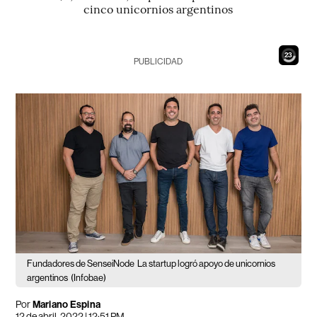
cinco unicornios argentinos
22
PUBLICIDAD
Fundadores de SenseiNode
La startup logró apoyo de unicornios
argentinos
(Infobae)
Por
Mariano Espina
12 de abril, 2022 | 12:51 PM