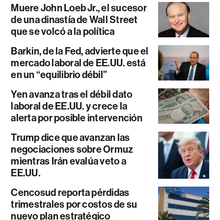
Muere John Loeb Jr., el sucesor
de una dinastía de Wall Street
que se volcó a la política
Barkin, de la Fed, advierte que el
mercado laboral de EE.UU. está
en un “equilibrio débil”
Yen avanza tras el débil dato
laboral de EE.UU. y crece la
alerta por posible intervención
Trump dice que avanzan las
negociaciones sobre Ormuz
mientras Irán evalúa veto a
EE.UU.
Cencosud reporta pérdidas
trimestrales por costos de su
nuevo plan estratégico