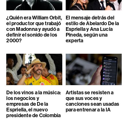
¿Quién era William Orbit,
El mensaje detrás del
el productor que trabajó
estilo de Abelardo De la
con Madonna y ayudó a
Espriella y Ana Lucía
definir el sonido de los
Pineda, según una
2000?
experta
De los vinos a la música:
Artistas se resisten a
los negocios y
que sus voces y
empresas de De la
canciones sean usadas
Espriella, el nuevo
para entrenar a la IA
presidente de Colombia