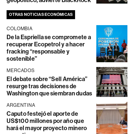
geopolítico, advierte BlackRock
OTRAS NOTICIAS ECONÓMICAS
COLOMBIA
De la Espriella se compromete a
recuperar Ecopetrol y a hacer
fracking “responsable y
sostenible”
MERCADOS
El debate sobre “Sell América”
resurge tras decisiones de
Washington que siembran dudas
ARGENTINA
Caputo festejó el aporte de
US$100 millones por año que
hará el mayor proyecto minero