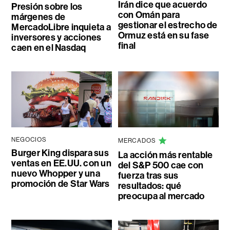
Irán dice que acuerdo
Presión sobre los
con Omán para
márgenes de
gestionar el estrecho de
MercadoLibre inquieta a
Ormuz está en su fase
inversores y acciones
final
caen en el Nasdaq
NEGOCIOS
MERCADOS
Burger King dispara sus
La acción más rentable
ventas en EE.UU. con un
del S&P 500 cae con
nuevo Whopper y una
fuerza tras sus
promoción de Star Wars
resultados: qué
preocupa al mercado