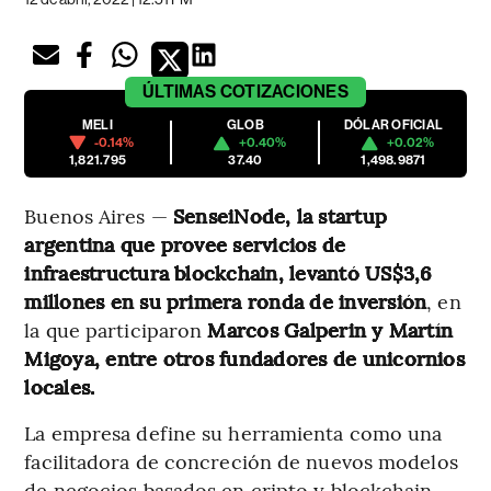
ÚLTIMAS
COTIZACIONES
MELI
GLOB
DÓLAR OFICIAL
-0.14%
+0.40%
+0.02%
1,821.795
37.40
1,498.9871
Buenos Aires —
SenseiNode, la startup
argentina que provee servicios de
infraestructura blockchain, levantó US$3,6
millones en su primera ronda de inversión
, en
la que participaron
Marcos Galperin y Martín
Migoya, entre otros fundadores de unicornios
locales.
La empresa define su herramienta como una
facilitadora de concreción de nuevos modelos
de negocios basados en cripto y blockchain,