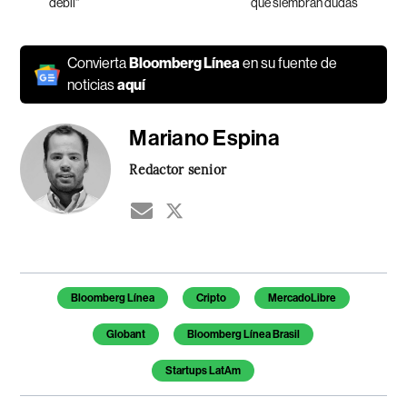
débil”
que siembran dudas
Convierta
Bloomberg Línea
en su fuente de
noticias
aquí
Mariano Espina
Redactor senior
Temas de este artículo
Bloomberg Línea
Cripto
MercadoLibre
Globant
Bloomberg Línea Brasil
Startups LatAm