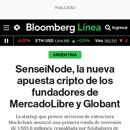
PUBLICIDAD
Ingresar
07%
ETH/USD
+0.01%
Visa
-2.15%
Mercad
1,914.185
362.50
ARGENTINA
SenseiNode, la nueva
apuesta cripto de los
fundadores de
MercadoLibre y Globant
La startup que provee servicios de estructura
blockchain anunció una primera ronda de inversión
de US$3,6 millones, respaldada por fundadores de