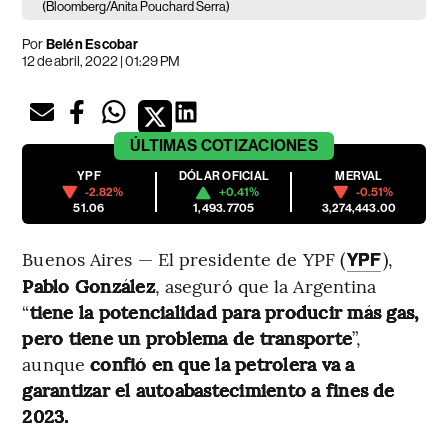
(Bloomberg/Anita Pouchard Serra)
Por
Belén Escobar
12 de abril, 2022 | 01:29 PM
ÚLTIMAS
COTIZACIONES
YPF
DÓLAR OFICIAL
MERVAL
-2.82%
+0.41%
-0.51%
51.06
1,493.7705
3,274,443.00
Buenos Aires — El presidente de YPF (
),
YPF
Pablo González
, aseguró que la Argentina
“
tiene la potencialidad para producir más gas,
pero tiene un problema de transporte
”,
aunque
confió en que la petrolera va a
garantizar el autoabastecimiento a fines de
2023.