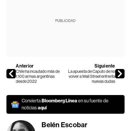
PUBLICIDAD
Anterior
Siguiente
Chile ha incautado más de
La apuesta de Caputo de no
1.100 armas argentinas
volver a Wall Street enfrenta
desde 2022
nuevas dudas
Convierta
Bloomberg Línea
en su fuente de
noticias
aquí
Belén Escobar