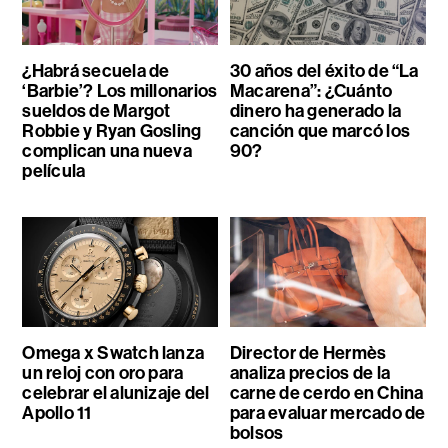
¿Habrá secuela de
30 años del éxito de “La
‘Barbie’? Los millonarios
Macarena”: ¿Cuánto
sueldos de Margot
dinero ha generado la
Robbie y Ryan Gosling
canción que marcó los
complican una nueva
90?
película
Omega x Swatch lanza
Director de Hermès
un reloj con oro para
analiza precios de la
celebrar el alunizaje del
carne de cerdo en China
Apollo 11
para evaluar mercado de
bolsos