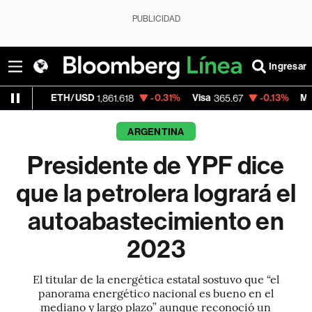
PUBLICIDAD
Ingresar
TH/USD
-0.31%
Visa
-0.13%
MercadoLibre
1,861.618
365.67
1
ARGENTINA
Presidente de YPF dice
que la petrolera logrará el
autoabastecimiento en
2023
El titular de la energética estatal sostuvo que “el
panorama energético nacional es bueno en el
mediano y largo plazo” aunque reconoció un