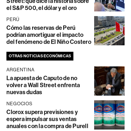
Street: qué dice la historia sobre
el S&P 500, el dólar y el oro
PERÚ
Cómo las reservas de Perú
podrían amortiguar el impacto
del fenómeno de El Niño Costero
OTRAS NOTICIAS ECONÓMICAS
ARGENTINA
La apuesta de Caputo de no
volver a Wall Street enfrenta
nuevas dudas
NEGOCIOS
Clorox supera previsiones y
espera impulsar sus ventas
anuales con la compra de Purell