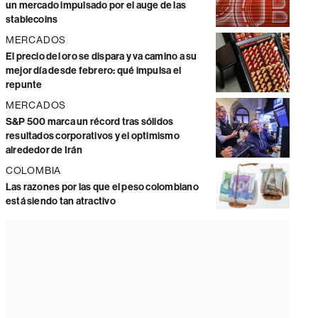
un mercado impulsado por el auge de las
stablecoins
MERCADOS
El precio del oro se dispara y va camino a su
mejor día desde febrero: qué impulsa el
repunte
MERCADOS
S&P 500 marca un récord tras sólidos
resultados corporativos y el optimismo
alrededor de Irán
COLOMBIA
Las razones por las que el peso colombiano
está siendo tan atractivo