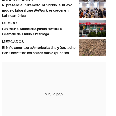
Ni presencial, ni remoto, ni híbrido: el nuevo
modelo laboral que WeWork ve crecer en
Latinoamérica
MÉXICO
Gastos del Mundial le pasan factura a
Ollamani de Emilio Azcárraga
MERCADOS
El Niño amenaza a América Latina y Deutsche
Bank identifica los países más expuestos
PUBLICIDAD