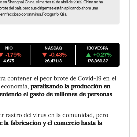
 en Shanghái, China, el martes 12 de abril de 2022. China no ha
r brote del país, pero sus dirigentes están aplicando ahora una
erinfeccioso coronavirus. Fotógrafo: Qilai
NIO
NASDAQ
IBOVESPA
-1.79%
-0.43%
+0.27%
4.675
26,471.13
178,369.37
 contener el peor brote de Covid-19 en el
a economía,
paralizando la producción en
eniendo el gasto de millones de personas
r rastro del virus en la comunidad, pero
la fabricación y el comercio hasta la