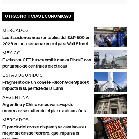
OTRAS NOTICIAS ECONÓMICAS
MERCADOS
Las 5 acciones más rentables del S&P 500 en
2026 en una semana récord para Wall Street
MÉXICO
Exclusiva: CFE busca emitir nueva Fibra E con
portafolio de centrales eléctricas
ESTADOS UNIDOS
Fragmento de un cohete Falcon 9 de SpaceX
impacta la superficie de la Luna
ARGENTINA
Argentina y China renuevan swap de
monedas: se extiende el plazo a cinco años
MERCADOS
El precio del oro se dispara y va camino a su
mejor día desde febrero: qué impulsa el