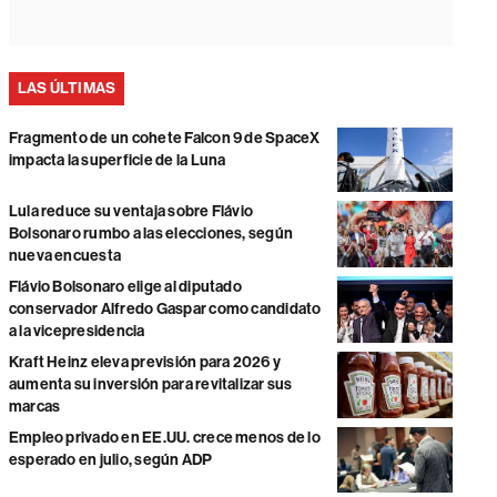
LAS ÚLTIMAS
Fragmento de un cohete Falcon 9 de SpaceX
impacta la superficie de la Luna
Lula reduce su ventaja sobre Flávio
Bolsonaro rumbo a las elecciones, según
nueva encuesta
Flávio Bolsonaro elige al diputado
conservador Alfredo Gaspar como candidato
a la vicepresidencia
Kraft Heinz eleva previsión para 2026 y
aumenta su inversión para revitalizar sus
marcas
Empleo privado en EE.UU. crece menos de lo
esperado en julio, según ADP