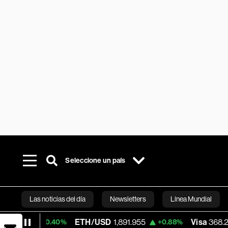
Seleccione un país
Las noticias del día
Newsletters
Línea Mundial
ETH/USD
1,891.955
Visa
368.24
+0.40%
+0.88%
-0.
Bloomberg 