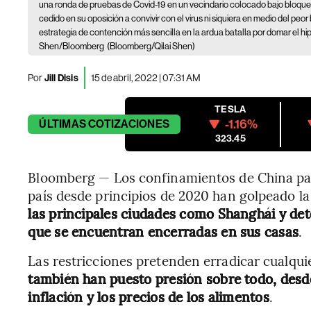
una ronda de pruebas de Covid-19 en un vecindario colocado bajo bloqueo
cedido en su oposición a convivir con el virus ni siquiera en medio del peo
estrategia de contención más sencilla en la ardua batalla por domar el hip
Shen/Bloomberg
(Bloomberg/Qilai Shen)
Por
Jill Disis
15 de abril, 2022 | 07:31 AM
TESLA
-1.16%
ÚLTIMAS
COTIZACIONES
323.45
Bloomberg — Los confinamientos de China para
país desde principios de 2020 han golpeado l
las principales ciudades como Shanghái y det
que se encuentran encerradas en sus casas
.
Las restricciones pretenden erradicar cualquie
también han puesto presión sobre todo, desde 
inflación y los precios de los alimentos
.