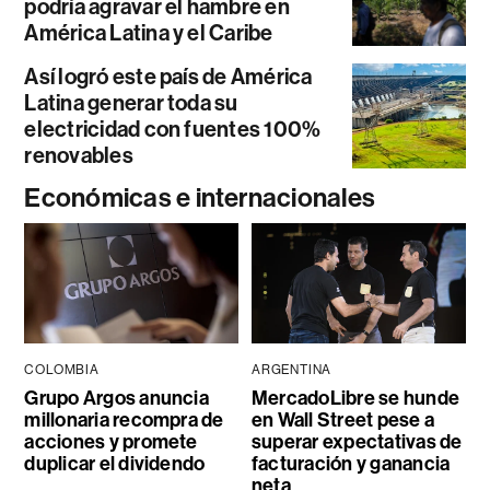
podría agravar el hambre en
América Latina y el Caribe
Así logró este país de América
Latina generar toda su
electricidad con fuentes 100%
renovables
Económicas e internacionales
COLOMBIA
ARGENTINA
Grupo Argos anuncia
MercadoLibre se hunde
millonaria recompra de
en Wall Street pese a
acciones y promete
superar expectativas de
duplicar el dividendo
facturación y ganancia
neta