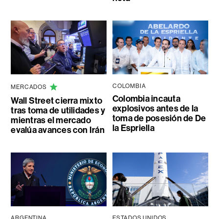
COLOMBIA
MERCADOS
Colombia incauta
Wall Street cierra mixto
explosivos antes de la
tras toma de utilidades y
toma de posesión de De
mientras el mercado
la Espriella
evalúa avances con Irán
ARGENTINA
ESTADOS UNIDOS