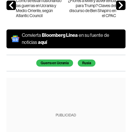
Cómo se están fusionando
¿Flores a Milei y advertencia
las guerras en Ucrania y
para Trump? Claves del
Medio Oriente, según
discurso de Ben Shapiro en
Atlantic Council
el CPAC
Convierta
Bloomberg Línea
en su fuente de
noticias
aquí
Temas de este artículo
Guerra en Ucrania
Rusia
PUBLICIDAD