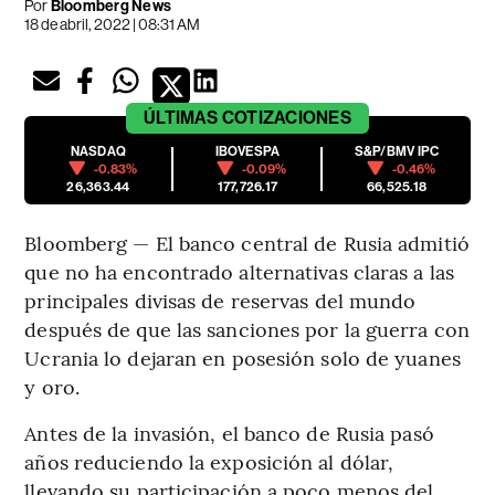
Por
Bloomberg News
18 de abril, 2022 | 08:31 AM
ÚLTIMAS
COTIZACIONES
NASDAQ
IBOVESPA
S&P/BMV IPC
-0.83%
-0.09%
-0.46%
26,363.44
177,726.17
66,525.18
Bloomberg — El banco central de Rusia admitió
que no ha encontrado alternativas claras a las
principales divisas de reservas del mundo
después de que las sanciones por la guerra con
Ucrania lo dejaran en posesión solo de yuanes
y oro.
Antes de la invasión, el banco de Rusia pasó
años reduciendo la exposición al dólar,
llevando su participación a poco menos del