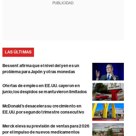
PUBLICIDAD
LAS ÚLTIMAS
Bessent afirma que el nivel del yen es un
problema para Japón y otras monedas
Ofertas de empleo en EE.UU. cayeron en
junio; los despidos se mantuvieron limitados
McDonald’s desacelera su crecimiento en
EE.UU. por segundo trimestre consecutivo
Merck eleva su previsión de ventas para 2026
por el impulso de nuevos medicamentos