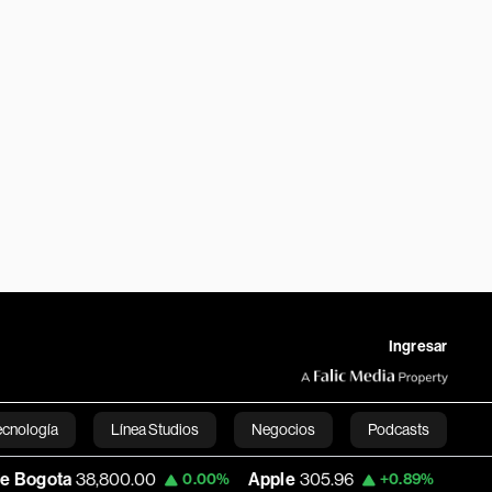
Ingresar
ecnología
Línea Studios
Negocios
Podcasts
00.00
Apple
305.96
USD COP
3,206.33
0.00%
+0.89%
English