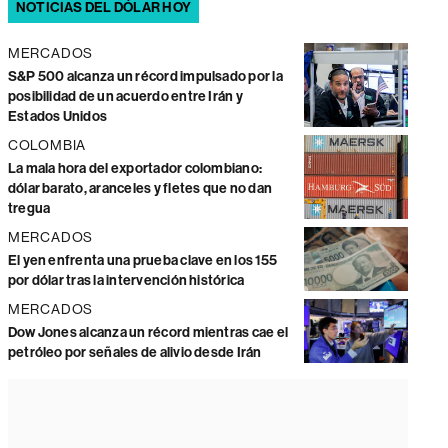
NOTICIAS DEL DÓLAR HOY
MERCADOS
S&P 500 alcanza un récord impulsado por la
posibilidad de un acuerdo entre Irán y
Estados Unidos
COLOMBIA
La mala hora del exportador colombiano:
dólar barato, aranceles y fletes que no dan
tregua
MERCADOS
El yen enfrenta una prueba clave en los 155
por dólar tras la intervención histórica
MERCADOS
Dow Jones alcanza un récord mientras cae el
petróleo por señales de alivio desde Irán