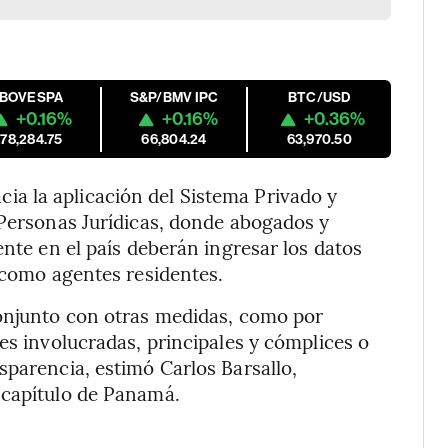
IBOVESPA
S&P/BMV IPC
BTC/USD
+0.16%
+0.16%
+0.36%
178,284.75
66,804.24
63,970.50
a la aplicación del Sistema Privado y
 Personas Jurídicas, donde abogados y
ente en el país deberán ingresar los datos
s como agentes residentes.
conjunto con otras medidas, como por
es involucradas, principales y cómplices o
sparencia, estimó Carlos Barsallo,
 capítulo de Panamá.