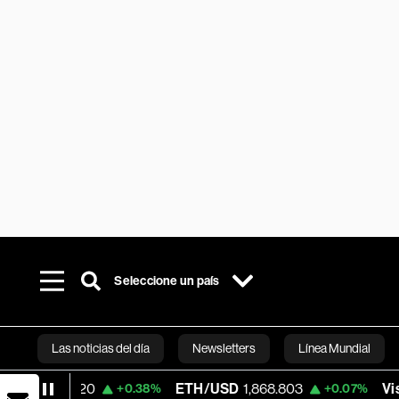
Seleccione un país
Las noticias del día
Newsletters
Línea Mundial
0
ETH/USD
1,868.803
Visa
367.83
+0.38%
+0.07%
+0
Bloomberg 