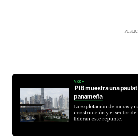
PUBLIC
VER +
PIB muestra una paulat
panameña
La explotación de minas y c
construcción y el sector d
lideran este repunte.