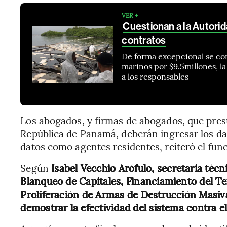
VER +
Cuestionan a la Autori
contratos
De forma excepcional se co
marinos por $9.5millones, l
a los responsables
Los abogados, y firmas de abogados, que prest
República de Panamá, deberán ingresar los dat
datos como agentes residentes, reiteró el func
Según
Isabel Vecchio Arófulo, secretaria técn
Blanqueo de Capitales, Financiamiento del Te
Proliferación de Armas de Destrucción Masiva
demostrar la efectividad del sistema contra e