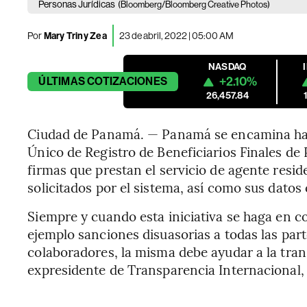
Personas Jurídicas
(Bloomberg/Bloomberg Creative Photos)
Por
Mary Triny Zea
23 de abril, 2022 | 05:00 AM
NASDAQ
+2.10%
ÚLTIMAS
COTIZACIONES
26,457.84
Ciudad de Panamá. — Panamá se encamina haci
Único de Registro de Beneficiarios Finales de
firmas que prestan el servicio de agente resid
solicitados por el sistema, así como sus dato
Siempre y cuando esta iniciativa se haga en 
ejemplo sanciones disuasorias a todas las part
colaboradores, la misma debe ayudar a la tran
expresidente de Transparencia Internacional,