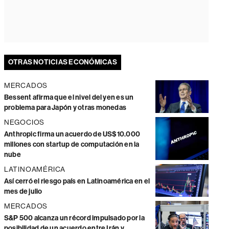
OTRAS NOTICIAS ECONÓMICAS
MERCADOS
Bessent afirma que el nivel del yen es un
problema para Japón y otras monedas
NEGOCIOS
Anthropic firma un acuerdo de US$10.000
millones con startup de computación en la
nube
LATINOAMÉRICA
Así cerró el riesgo país en Latinoamérica en el
mes de julio
MERCADOS
S&P 500 alcanza un récord impulsado por la
posibilidad de un acuerdo entre Irán y