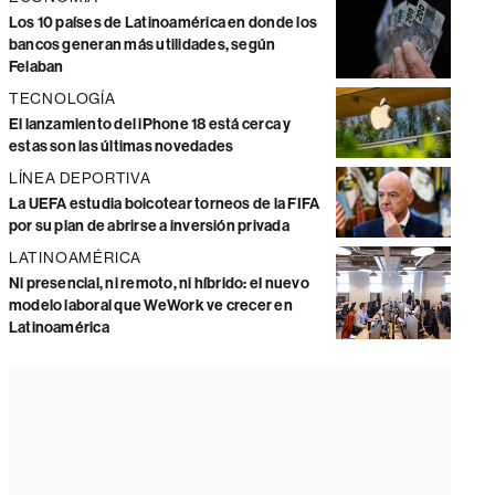
Los 10 países de Latinoamérica en donde los
bancos generan más utilidades, según
Felaban
TECNOLOGÍA
El lanzamiento del iPhone 18 está cerca y
estas son las últimas novedades
LÍNEA DEPORTIVA
La UEFA estudia boicotear torneos de la FIFA
por su plan de abrirse a inversión privada
LATINOAMÉRICA
Ni presencial, ni remoto, ni híbrido: el nuevo
modelo laboral que WeWork ve crecer en
Latinoamérica