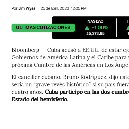
Por
Jim Wyss
25 de abril, 2022 | 12:25 PM
NASDAQ
+1.00%
ÚLTIMAS
COTIZACIONES
25,373.85
Bloomberg — Cuba acusó a EE.UU. de estar eje
Gobiernos de América Latina y el Caribe para tr
próxima Cumbre de las Américas en Los Ángel
El canciller cubano, Bruno Rodríguez, dijo es
sería un “grave revés histórico” si su país fu
cuatro años.
Cuba participó en las dos cumbre
Estado del hemisferio.