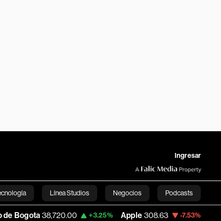
Ingresar
ecnología
Línea Studios
Negocios
Podcasts
38,720.00
Apple
308.63
USD COP
3,152.
+3.25%
-7.53%
English