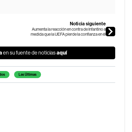
Noticia siguiente
Aumenta la reacción en contra de Infantino a
medida que la UEFA pierde la confianza en él
a
aquí
en su fuente de noticias
dos
Las Últimas