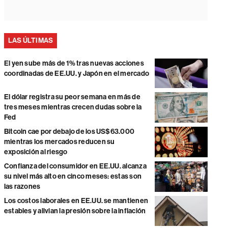
LAS ÚLTIMAS
El yen sube más de 1% tras nuevas acciones
coordinadas de EE.UU. y Japón en el mercado
El dólar registra su peor semana en más de
tres meses mientras crecen dudas sobre la
Fed
Bitcoin cae por debajo de los US$63.000
mientras los mercados reducen su
exposición al riesgo
Confianza del consumidor en EE.UU. alcanza
su nivel más alto en cinco meses: estas son
las razones
Los costos laborales en EE.UU. se mantienen
estables y alivian la presión sobre la inflación