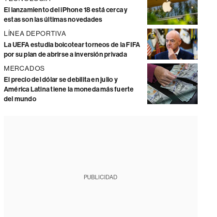
El lanzamiento del iPhone 18 está cerca y
estas son las últimas novedades
LÍNEA DEPORTIVA
La UEFA estudia boicotear torneos de la FIFA
por su plan de abrirse a inversión privada
MERCADOS
El precio del dólar se debilita en julio y
América Latina tiene la moneda más fuerte
del mundo
PUBLICIDAD