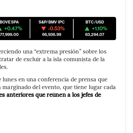
IBOVESPA
S&P/BMV IPC
BTC/USD
+0.47%
-0.53%
+1.10%
177,999.00
66,936.99
63,294.07
rciendo una “extrema presión” sobre los
atar de excluir a la isla comunista de la
es.
te lunes en una conferencia de prensa que
era marginado del evento, que tiene lugar cada
s anteriores que reúnen a los jefes de