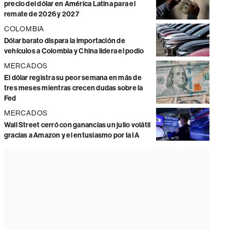
precio del dólar en América Latina para el
remate de 2026 y 2027
COLOMBIA
Dólar barato dispara la importación de
vehículos a Colombia y China lidera el podio
MERCADOS
El dólar registra su peor semana en más de
tres meses mientras crecen dudas sobre la
Fed
MERCADOS
Wall Street cerró con ganancias un julio volátil
gracias a Amazon y el entusiasmo por la IA