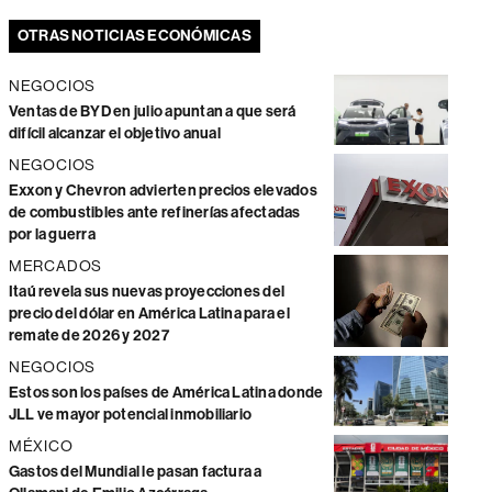
OTRAS NOTICIAS ECONÓMICAS
NEGOCIOS
Ventas de BYD en julio apuntan a que será
difícil alcanzar el objetivo anual
NEGOCIOS
Exxon y Chevron advierten precios elevados
de combustibles ante refinerías afectadas
por la guerra
MERCADOS
Itaú revela sus nuevas proyecciones del
precio del dólar en América Latina para el
remate de 2026 y 2027
NEGOCIOS
Estos son los países de América Latina donde
JLL ve mayor potencial inmobiliario
MÉXICO
Gastos del Mundial le pasan factura a