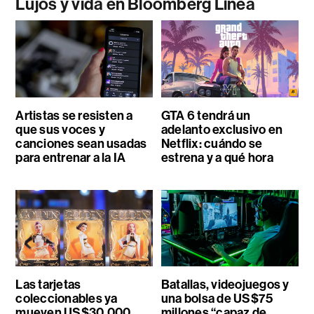
Lujos y vida en Bloomberg Línea
Artistas se resisten a
GTA 6 tendrá un
que sus voces y
adelanto exclusivo en
canciones sean usadas
Netflix: cuándo se
para entrenar a la IA
estrena y a qué hora
Las tarjetas
Batallas, videojuegos y
coleccionables ya
una bolsa de US$75
mueven US$30.000
millones “capaz de