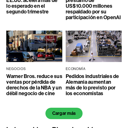
EE.UU. acelera más de
préstamo de
lo esperado en el
US$10.000 millones
segundo trimestre
respaldado por su
participación en OpenAI
NEGOCIOS
ECONOMÍA
Warner Bros. reduce sus
Pedidos industriales de
ventas por pérdida de
Alemania aumentan
derechos de la NBA y un
más de lo previsto por
débil negocio de cine
los economistas
Cargar más