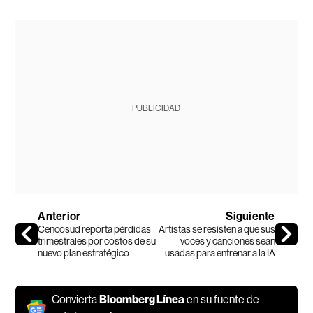
PUBLICIDAD
Anterior
Siguiente
Cencosud reporta pérdidas
Artistas se resisten a que sus
trimestrales por costos de su
voces y canciones sean
nuevo plan estratégico
usadas para entrenar a la IA
Convierta
Bloomberg Línea
en su fuente de