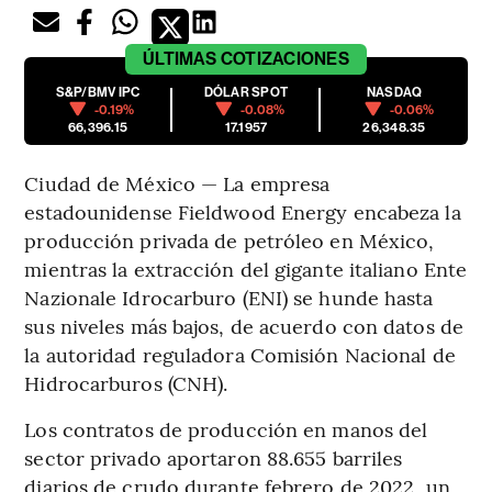
ÚLTIMAS
COTIZACIONES
S&P/BMV IPC
DÓLAR SPOT
NASDAQ
-0.19%
-0.08%
-0.06%
66,396.15
17.1957
26,348.35
Ciudad de México — La empresa
estadounidense Fieldwood Energy encabeza la
producción privada de petróleo en México,
mientras la extracción del gigante italiano Ente
Nazionale Idrocarburo (ENI) se hunde hasta
sus niveles más bajos, de acuerdo con datos de
la autoridad reguladora Comisión Nacional de
Hidrocarburos (CNH).
Los contratos de producción en manos del
sector privado aportaron 88.655 barriles
diarios de crudo durante febrero de 2022, un