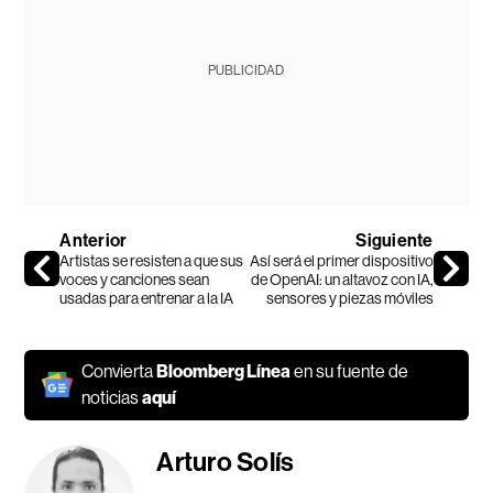
PUBLICIDAD
Anterior
Siguiente
Artistas se resisten a que sus
Así será el primer dispositivo
voces y canciones sean
de OpenAI: un altavoz con IA,
usadas para entrenar a la IA
sensores y piezas móviles
Convierta
Bloomberg Línea
en su fuente de
noticias
aquí
Arturo Solís