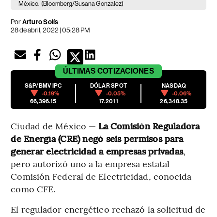
México.
(Bloomberg/Susana Gonzalez)
Por
Arturo Solís
28 de abril, 2022 | 05:28 PM
ÚLTIMAS
COTIZACIONES
S&P/BMV IPC
DÓLAR SPOT
NASDAQ
-0.19%
-0.05%
-0.06%
66,396.15
17.2011
26,348.35
Ciudad de México —
La Comisión Reguladora
de Energía (CRE) negó seis permisos para
generar electricidad a empresas privadas
,
pero autorizó uno a la empresa estatal
Comisión Federal de Electricidad, conocida
como CFE.
El regulador energético rechazó la solicitud de