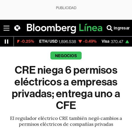
PUBLICIDAD
Ingresar
0.25%
ETH/USD
-0.49%
Visa
+0.52%
Mer
1,896.538
370.47
NEGOCIOS
CRE niega 6 permisos
eléctricos a empresas
privadas; entrega uno a
CFE
El regulador eléctrico CRE también negó cambios a
permisos eléctricos de compañías privadas