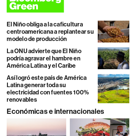
El Niño obliga a la caficultura
centroamericana a replantear su
modelo de producción
La ONU advierte que El Niño
podría agravar el hambre en
América Latina y el Caribe
Así logró este país de América
Latina generar toda su
electricidad con fuentes 100%
renovables
Económicas e internacionales