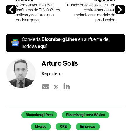
¿Cómo invertir ante el
El Niño obliga a la caficultura
fenómeno de El Niño? Los
centroamericana a
activos y sectores que
replantear su modelo de
podrían ganar
producción
Convierta
Bloomberg Línea
en su fuente de
noticias
aquí
Arturo Solís
Reportero
Temas de este artículo
Bloomberg Línea
Bloomberg Línea México
México
CRE
Empresas