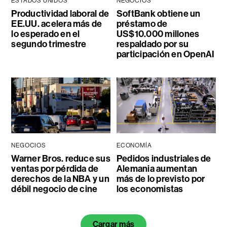
ESTADOS UNIDOS
NEGOCIOS
Productividad laboral de
SoftBank obtiene un
EE.UU. acelera más de
préstamo de
lo esperado en el
US$10.000 millones
segundo trimestre
respaldado por su
participación en OpenAI
NEGOCIOS
ECONOMÍA
Warner Bros. reduce sus
Pedidos industriales de
ventas por pérdida de
Alemania aumentan
derechos de la NBA y un
más de lo previsto por
débil negocio de cine
los economistas
Cargar más