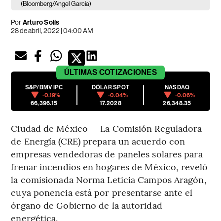
(Bloomberg/Angel Garcia)
Por
Arturo Solís
28 de abril, 2022 | 04:00 AM
ÚLTIMAS
COTIZACIONES
S&P/BMV IPC
DÓLAR SPOT
NASDAQ
-0.19%
-0.04%
-0.06%
66,396.15
17.2028
26,348.35
Ciudad de México — La Comisión Reguladora
de Energía (CRE) prepara un acuerdo con
empresas vendedoras de paneles solares para
frenar incendios en hogares de México, reveló
la comisionada Norma Leticia Campos Aragón,
cuya ponencia está por presentarse ante el
órgano de Gobierno de la autoridad
energética.