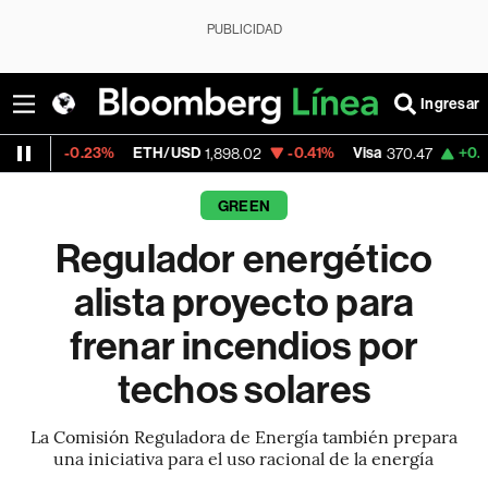
PUBLICIDAD
Ingresar
.23%
ETH/USD
-0.41%
Visa
+0.52%
Merca
1,898.02
370.47
GREEN
Regulador energético
alista proyecto para
frenar incendios por
techos solares
La Comisión Reguladora de Energía también prepara
una iniciativa para el uso racional de la energía