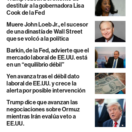
destituir a la gobernadora Lisa
Cook de la Fed
Muere John Loeb Jr., el sucesor
de una dinastía de Wall Street
que se volcó a la política
Barkin, de la Fed, advierte que el
mercado laboral de EE.UU. está
en un “equilibrio débil”
Yen avanza tras el débil dato
laboral de EE.UU. y crece la
alerta por posible intervención
Trump dice que avanzan las
negociaciones sobre Ormuz
mientras Irán evalúa veto a
EE.UU.