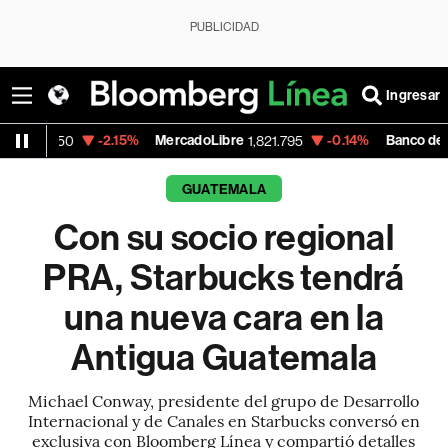
PUBLICIDAD
Ingresar
-2.15%
MercadoLibre
-0.14%
Banco de Bogota
1,821.795
38,900.
GUATEMALA
Con su socio regional
PRA, Starbucks tendrá
una nueva cara en la
Antigua Guatemala
Michael Conway, presidente del grupo de Desarrollo
Internacional y de Canales en Starbucks conversó en
exclusiva con Bloomberg Línea y compartió detalles