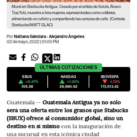
Mural en Starbucks Antigua.
Creado por el artista de Sololá, Álvaro
Tzaj Yotz, muestra a tres mujeres, representadas como colibríes,
alimentando un cafeto y compartiendo las cerezas de café.
(Cortesía
Starbucks/MATT GLAC)
Por
Natiana Gándara
-
Alejandro Ángeles
02 de mayo, 2022 | 01:00 PM
ÚLTIMAS
COTIZACIONES
SBUX
NASDAQ
IBOVESPA
+0.47%
+1.30%
-1.73%
105.58
26,690.62
172,513.42
Guatemala —
Guatemala Antigua ya no sólo
será una oferta entre los granos que Stabucks
(SBUX) ofrece al consumidor global, sino un
destino en sí mismo
con la inauguración de
una sucursal en esta icónica ciudad