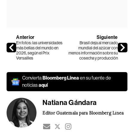
Anterior
Siguiente
En fotos: las universidades
Brasil deja al mercado
más bellas del mundo en
mundial del azúcar con
2026, según el Prix
menos información sobre su
Versailles
cosecha y producción
Convierta
Bloomberg Línea
en su fuente de
noticias
aquí
Natiana Gándara
Editor Guatemala para Bloomberg Línea