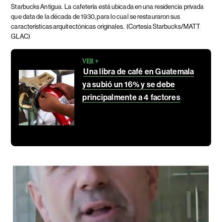
Starbucks Antigua.
La cafetería está ubicada en una residencia privada
que data de la década de 1930, para lo cual se restauraron sus
características arquitectónicas originales.
(Cortesía Starbucks/MATT
GLAC)
VER +
Una libra de café en Guatemala
ya subió un 16% y se debe
principalmente a 4 factores