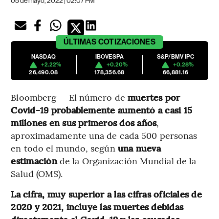
05 de mayo, 2022 | 02:07 PM
ÚLTIMAS
COTIZACIONES
NASDAQ
IBOVESPA
S&P/BMV IPC
+2.22%
+0.20%
+0.28%
26,490.08
178,356.68
66,881.16
Bloomberg — El número de
muertes por
Covid-19 probablemente aumentó a casi 15
millones en sus primeros dos años
,
aproximadamente una de cada 500 personas
en todo el mundo, según
una nueva
estimación
de la Organización Mundial de la
Salud (OMS).
La cifra, muy superior a las cifras oficiales de
2020 y 2021, incluye las muertes debidas