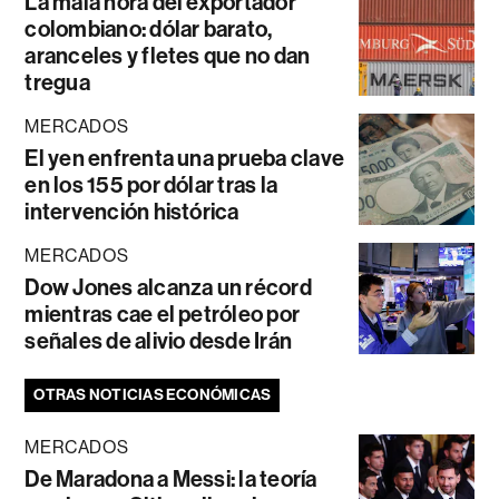
La mala hora del exportador
colombiano: dólar barato,
aranceles y fletes que no dan
tregua
MERCADOS
El yen enfrenta una prueba clave
en los 155 por dólar tras la
intervención histórica
MERCADOS
Dow Jones alcanza un récord
mientras cae el petróleo por
señales de alivio desde Irán
OTRAS NOTICIAS ECONÓMICAS
MERCADOS
De Maradona a Messi: la teoría