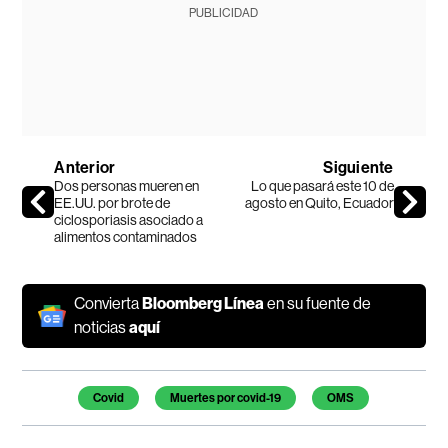
PUBLICIDAD
Anterior
Siguiente
Dos personas mueren en
Lo que pasará este 10 de
EE.UU. por brote de
agosto en Quito, Ecuador
ciclosporiasis asociado a
alimentos contaminados
Convierta
Bloomberg Línea
en su fuente de
noticias
aquí
Temas de este artículo
Covid
Muertes por covid-19
OMS