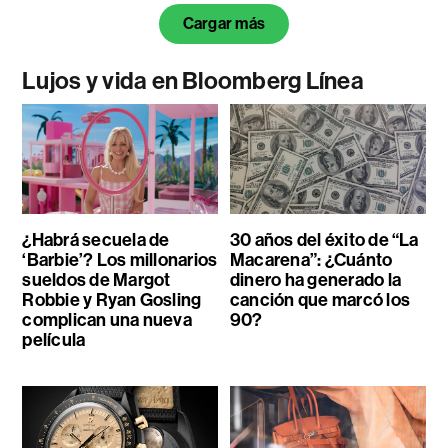
Cargar más
Lujos y vida en Bloomberg Línea
¿Habrá secuela de
30 años del éxito de “La
‘Barbie’? Los millonarios
Macarena”: ¿Cuánto
sueldos de Margot
dinero ha generado la
Robbie y Ryan Gosling
canción que marcó los
complican una nueva
90?
película