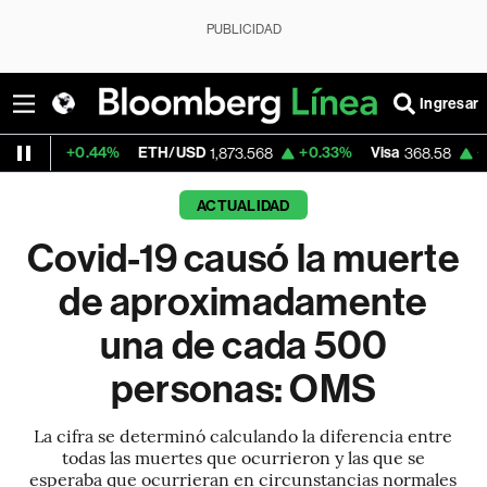
PUBLICIDAD
Ingresar
.44%
ETH/USD
+0.33%
Visa
+0.80%
Mer
1,873.568
368.58
ACTUALIDAD
Covid-19 causó la muerte
de aproximadamente
una de cada 500
personas: OMS
La cifra se determinó calculando la diferencia entre
todas las muertes que ocurrieron y las que se
esperaba que ocurrieran en circunstancias normales