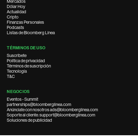
Mercados
Dólar Hoy
Actualidad
Cripto
Finanzas Personales
Podcasts
Listas de Bloomberg Línea
TÉRMINOS DE USO
Suscríbete
Política de privacidad
Términos de suscripción
Tecnología
T&C
NEGOCIOS
Eventos - Summit
partnerships@bloomberglinea.com
Anúnciate con nosotros ads@bloomberglinea.com
Soporte al cliente: support@bloomberglinea.com
Soluciones de publicidad