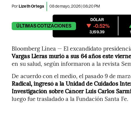
Por
Lizeth Ortega
08 de mayo, 2026 | 08:20 PM
DÓLAR
-0.52%
ÚLTIMAS
COTIZACIONES
3,159.39
Bloomberg Línea — El excandidato presidenci
Vargas Lleras murió a sus 64 años este vier
en su salud, según informaron a la revista Sem
De acuerdo con el medio, el pasado 9 de marz
Radical, ingresó a la Unidad de Cuidados Int
Investigación sobre Cáncer Luis Carlos Sarm
luego fue trasladado a la Fundación Santa Fe.