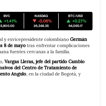
BVC
NASDAQ
BTC/USD
+1.41%
-0.06%
+0.27%
15,800.00
26,348.35
64,565.17
al y exvicepresidente colombiano
Germán
nes 8 de mayo
tras enfrentar complicaciones
ana fuentes cercanas a la familia.
o,
Vargas Lleras, jefe del partido Cambio
ensivos del Centro de Tratamiento de
iento Angulo
, en la ciudad de Bogotá, y