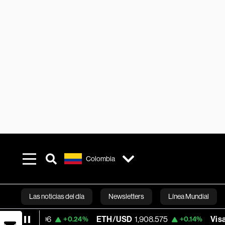
Colombia
Las noticias del día
Newsletters
Línea Mundial
ETH/USD
1,908.575
Visa
370.47
+0.24%
+0.14%
+0.
Bloomberg 