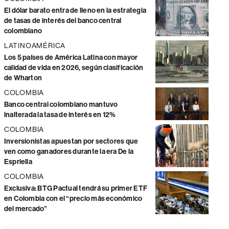
El dólar barato entra de lleno en la estrategia
de tasas de interés del banco central
colombiano
LATINOAMÉRICA
Los 5 países de América Latina con mayor
calidad de vida en 2026, según clasificación
de Wharton
COLOMBIA
Banco central colombiano mantuvo
inalterada la tasa de interés en 12%
COLOMBIA
Inversionistas apuestan por sectores que
ven como ganadores durante la era De la
Espriella
COLOMBIA
Exclusiva: BTG Pactual tendrá su primer ETF
en Colombia con el “precio más económico
del mercado”