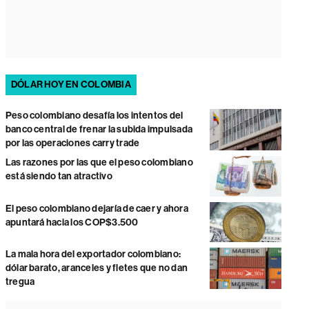
DÓLAR HOY EN COLOMBIA
Peso colombiano desafía los intentos del
banco central de frenar la subida impulsada
por las operaciones carry trade
Las razones por las que el peso colombiano
está siendo tan atractivo
El peso colombiano dejaría de caer y ahora
apuntará hacia los COP$3.500
La mala hora del exportador colombiano:
dólar barato, aranceles y fletes que no dan
tregua