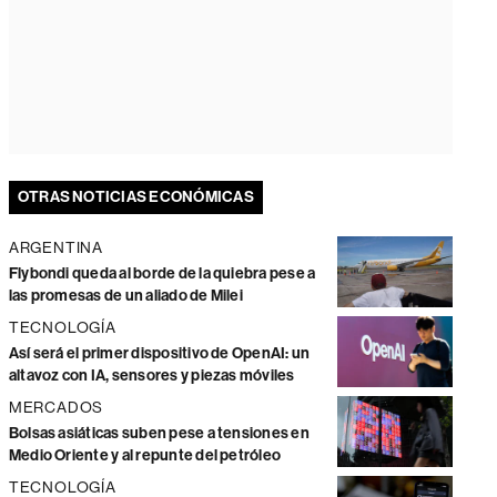
OTRAS NOTICIAS ECONÓMICAS
ARGENTINA
Flybondi queda al borde de la quiebra pese a
las promesas de un aliado de Milei
TECNOLOGÍA
Así será el primer dispositivo de OpenAI: un
altavoz con IA, sensores y piezas móviles
MERCADOS
Bolsas asiáticas suben pese a tensiones en
Medio Oriente y al repunte del petróleo
TECNOLOGÍA