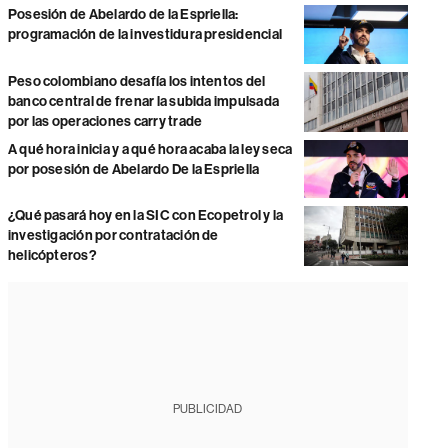
Posesión de Abelardo de la Espriella:
programación de la investidura presidencial
Peso colombiano desafía los intentos del
banco central de frenar la subida impulsada
por las operaciones carry trade
A qué hora inicia y a qué hora acaba la ley seca
por posesión de Abelardo De la Espriella
¿Qué pasará hoy en la SIC con Ecopetrol y la
investigación por contratación de
helicópteros?
PUBLICIDAD