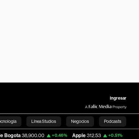
Ingresar
ecnología
Línea Studios
Negocios
Podcasts
00.00
Apple
312.53
USD COP
3,159.39
+0.46%
+0.51%
English