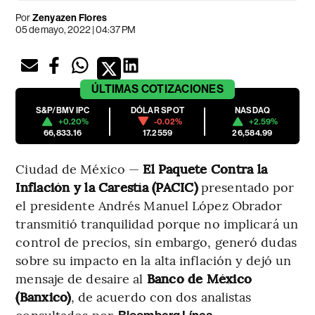
Por
Zenyazen Flores
05 de mayo, 2022 | 04:37 PM
ÚLTIMAS
COTIZACIONES
S&P/BMV IPC
DÓLAR SPOT
NASDAQ
+0.20%
-0.02%
+2.59%
66,833.16
17.2559
26,584.99
Ciudad de México —
El Paquete Contra la
Inflación y la Carestía (PACIC)
presentado por
el presidente Andrés Manuel López Obrador
transmitió tranquilidad porque no implicará un
control de precios, sin embargo, generó dudas
sobre su impacto en la alta inflación y dejó un
mensaje de desaire al
Banco de México
(Banxico)
, de acuerdo con dos analistas
consultados por