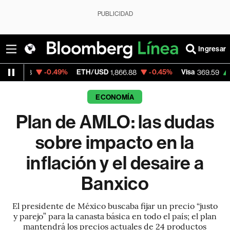
PUBLICIDAD
Ingresar
-0.49%
ETH/USD
-0.45%
Visa
+1.07%
Mer
1,866.88
369.59
ECONOMÍA
Plan de AMLO: las dudas
sobre impacto en la
inflación y el desaire a
Banxico
El presidente de México buscaba fijar un precio “justo
y parejo” para la canasta básica en todo el país; el plan
mantendrá los precios actuales de 24 productos