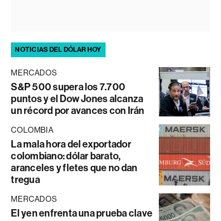
NOTICIAS DEL DÓLAR HOY
MERCADOS
S&P 500 supera los 7.700
puntos y el Dow Jones alcanza
un récord por avances con Irán
COLOMBIA
La mala hora del exportador
colombiano: dólar barato,
aranceles y fletes que no dan
tregua
MERCADOS
El yen enfrenta una prueba clave