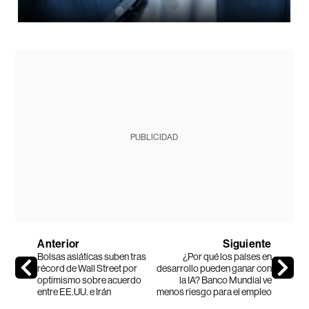
PUBLICIDAD
Anterior
Siguiente
Bolsas asiáticas suben tras
¿Por qué los países en
récord de Wall Street por
desarrollo pueden ganar con
optimismo sobre acuerdo
la IA? Banco Mundial ve
entre EE.UU. e Irán
menos riesgo para el empleo