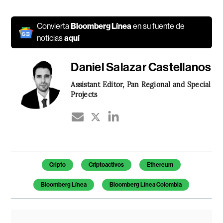
Convierta
Bloomberg Línea
en su fuente de
noticias
aquí
Daniel Salazar Castellanos
Assistant Editor, Pan Regional and Special
Projects
Temas de este artículo
Cripto
Criptoactivos
Ethereum
Bloomberg Línea
Bloomberg Línea Colombia