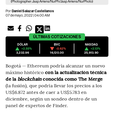
(Photographer: Jaap Arriens/NurPh/Jaap Arriens/NurPhoto)
Por
Daniel Salazar Castellanos
07 de mayo, 2022 | 04:00 AM
ÚLTIMAS
COTIZACIONES
DÓLAR
BVC
NASDAQ
+2.55%
-0.62%
+2.13%
3,232.96
16,120.00
25,913.90
Bogotá — Ethereum podría alcanzar un nuevo
máximo histórico
con la actualización técnica
de la
blockchain
conocida como The Merge
(la fusión), que podría llevar los precios a los
US$6.872 antes de caer a US$5.783 en
diciembre, según un sondeo dentro de un
panel de expertos de Finder.