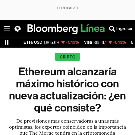
PUBLICIDAD
Ingresar
ETH/USD
-0.10%
Visa
-0.13%
MercadoLibr
1,865.69
365.67
CRIPTO
Ethereum alcanzaría
máximo histórico con
nueva actualización: ¿en
qué consiste?
De previsiones más conservadoras a unas más
optimistas, los expertos coinciden en la importancia
que The Merge tendrá en la criptomoneda