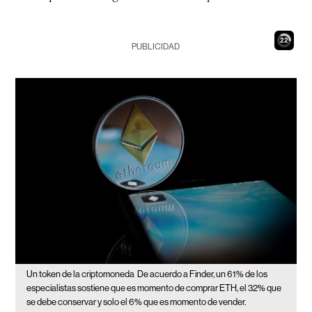
21
PUBLICIDAD
Un token de la criptomoneda
De acuerdo a Finder, un 61% de los
especialistas sostiene que es momento de comprar ETH, el 32% que
se debe conservar y solo el 6% que es momento de vender.