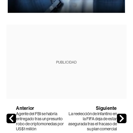
PUBLICIDAD
Anterior
Siguiente
Agente del FBI se habría
La reelección de Infantino en
entregado tras un presunto
la FIFA deja de estar
robo de criptomonedas por
asegurada tras el fracaso de
US$1 millón
su plan comercial