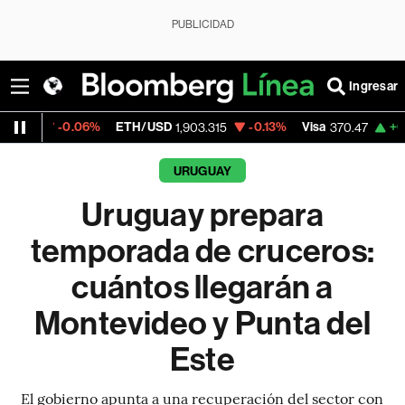
PUBLICIDAD
Ingresar
.06%
ETH/USD
-0.13%
Visa
+0.52%
Merc
1,903.315
370.47
URUGUAY
Uruguay prepara
temporada de cruceros:
cuántos llegarán a
Montevideo y Punta del
Este
El gobierno apunta a una recuperación del sector con