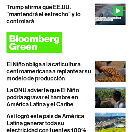
Trump afirma que EE.UU.
"mantendrá el estrecho" y lo
controlará
El Niño obliga a la caficultura
centroamericana a replantear su
modelo de producción
La ONU advierte que El Niño
podría agravar el hambre en
América Latina y el Caribe
Así logró este país de América
Latina generar toda su
electricidad con fuentes 100%