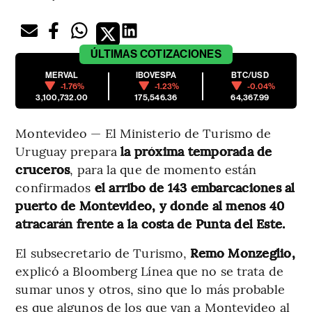
ÚLTIMAS
COTIZACIONES
MERVAL
IBOVESPA
BTC/USD
-1.76%
-1.23%
-0.04%
3,100,732.00
175,546.36
64,367.99
Montevideo — El Ministerio de Turismo de
Uruguay prepara
la próxima temporada de
cruceros
, para la que de momento están
confirmados
el arribo de
143 embarcaciones al
puerto de Montevideo, y donde al menos 40
atracarán frente a la costa de Punta del Este.
El subsecretario de Turismo,
Remo Monzeglio,
explicó a Bloomberg Línea que no se trata de
sumar unos y otros, sino que lo más probable
es que algunos de los que van a Montevideo al