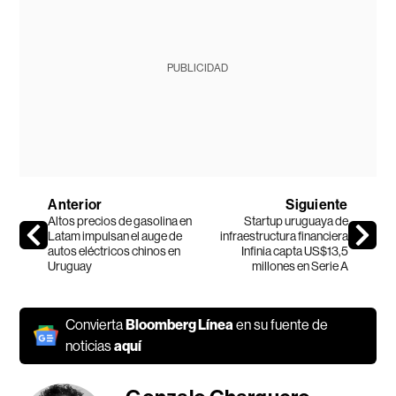
PUBLICIDAD
Anterior
Siguiente
Altos precios de gasolina en
Startup uruguaya de
Latam impulsan el auge de
infraestructura financiera
autos eléctricos chinos en
Infinia capta US$13,5
Uruguay
millones en Serie A
Convierta
Bloomberg Línea
en su fuente de
noticias
aquí