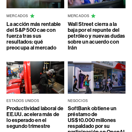
MERCADOS
MERCADOS
La acción más rentable
Wall Street cierra a la
del S&P 500 cae con
baja por el repunte del
fuerza tras sus
petróleo y nuevas dudas
resultados: qué
sobre un acuerdo con
preocupa al mercado
Irán
ESTADOS UNIDOS
NEGOCIOS
Productividad laboral de
SoftBank obtiene un
EE.UU. acelera más de
préstamo de
lo esperado en el
US$10.000 millones
segundo trimestre
respaldado por su
participación en OpenAI