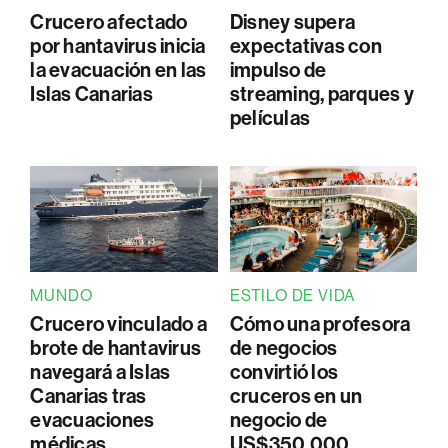
Crucero afectado
Disney supera
por hantavirus inicia
expectativas con
la evacuación en las
impulso de
Islas Canarias
streaming, parques y
películas
MUNDO
ESTILO DE VIDA
Crucero vinculado a
Cómo una profesora
brote de hantavirus
de negocios
navegará a Islas
convirtió los
Canarias tras
cruceros en un
evacuaciones
negocio de
médicas
US$350.000