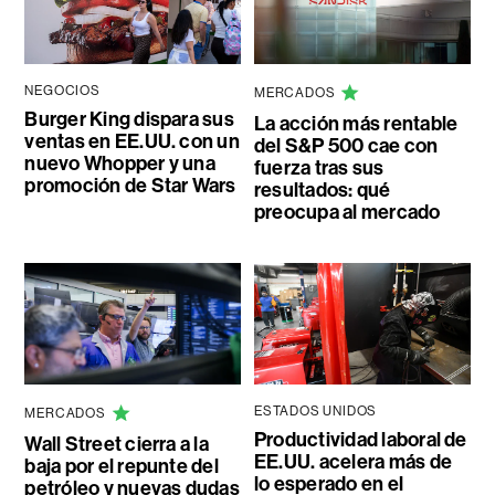
NEGOCIOS
MERCADOS
Burger King dispara sus
La acción más rentable
ventas en EE.UU. con un
del S&P 500 cae con
nuevo Whopper y una
fuerza tras sus
promoción de Star Wars
resultados: qué
preocupa al mercado
ESTADOS UNIDOS
MERCADOS
Productividad laboral de
Wall Street cierra a la
EE.UU. acelera más de
baja por el repunte del
lo esperado en el
petróleo y nuevas dudas