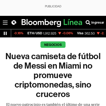
PUBLICIDAD
Ingresar
16%
ETH/USD
-0.06%
Visa
-2.15%
Mercad
1,912.925
362.50
NEGOCIOS
Nueva camiseta de fútbol
de Messi en Miami no
promueve
criptomonedas, sino
cruceros
El nuevo patrocinio es también el último de una serie