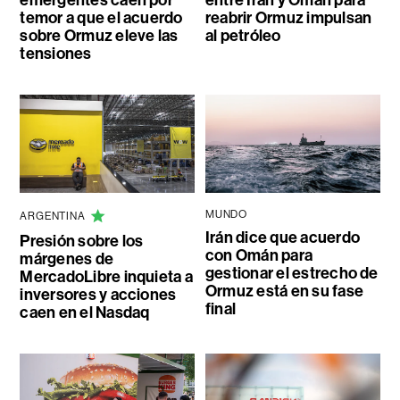
emergentes caen por
entre Irán y Omán para
temor a que el acuerdo
reabrir Ormuz impulsan
sobre Ormuz eleve las
al petróleo
tensiones
MUNDO
ARGENTINA
Irán dice que acuerdo
Presión sobre los
con Omán para
márgenes de
gestionar el estrecho de
MercadoLibre inquieta a
Ormuz está en su fase
inversores y acciones
final
caen en el Nasdaq