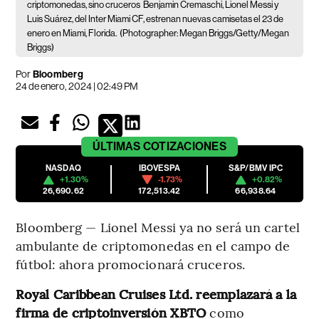
criptomonedas, sino cruceros
Benjamin Cremaschi, Lionel Messi y
Luis Suárez, del Inter Miami CF, estrenan nuevas camisetas el 23 de
enero en Miami, Florida.
(Photographer: Megan Briggs/Getty/Megan
Briggs)
Por
Bloomberg
24 de enero, 2024 | 02:49 PM
ÚLTIMAS
COTIZACIONES
NASDAQ
IBOVESPA
S&P/BMV IPC
+1.30%
-1.73%
+0.82%
26,690.62
172,513.42
66,938.64
Bloomberg — Lionel Messi ya no será un cartel
ambulante de criptomonedas en el campo de
fútbol: ahora promocionará cruceros.
Royal Caribbean Cruises Ltd. reemplazará a la
firma de criptoinversión XBTO
como