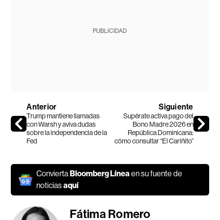
PUBLICIDAD
Anterior
Siguiente
Trump mantiene llamadas
Supérate activa pago del
con Warsh y aviva dudas
Bono Madre 2026 en
sobre la independencia de la
República Dominicana:
Fed
cómo consultar “El Cariñito”
Convierta
Bloomberg Línea
en su fuente de
noticias
aquí
Fátima Romero