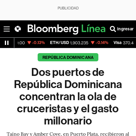
PUBLICIDAD
Ingresar
-0.13%
ETH/USD
-0.14%
Visa
+0.52%
1,903.235
370.47
REPÚBLICA DOMINICANA
Dos puertos de
República Dominicana
concentran la ola de
cruceristas y el gasto
millonario
Taíno Bay y Amber Cove, en Puerto Plata, recibieron al