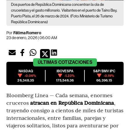
Dos puertos de República Dominicana concentran la ola de
cruceristas y el gasto millonario.
Visitantes en el puerto de Taino Bay,
Puerto Plata, el 26 de marzo de 2024.
(Foto: Ministerio de Turismo
República Dominicana)
Por
Fátima Romero
23 de enero, 2026 | 06:00 AM
ÚLTIMAS
COTIZACIONES
NASDAQ
IBOVESPA
S&P/BMV IPC
-0.06%
-1.23%
-0.19%
26,348.35
175,546.36
66,396.15
Bloomberg Línea — Cada semana, enormes
cruceros
atracan en República Dominicana
,
trayendo consigo a cientos de miles de turistas
internacionales, entre familias, parejas y
viajeros solitarios, listos para aventurarse por