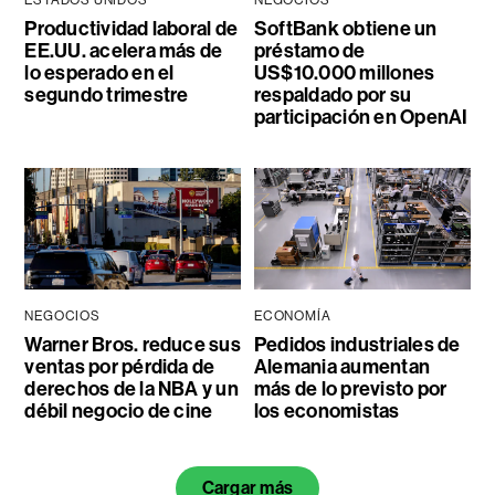
ESTADOS UNIDOS
NEGOCIOS
Productividad laboral de
SoftBank obtiene un
EE.UU. acelera más de
préstamo de
lo esperado en el
US$10.000 millones
segundo trimestre
respaldado por su
participación en OpenAI
NEGOCIOS
ECONOMÍA
Warner Bros. reduce sus
Pedidos industriales de
ventas por pérdida de
Alemania aumentan
derechos de la NBA y un
más de lo previsto por
débil negocio de cine
los economistas
Cargar más