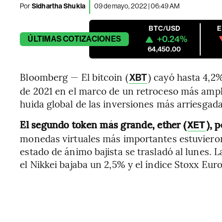
Por
Sidhartha Shukla
09 de mayo, 2022 | 06:49 AM
BTC/USD
+0.24%
ÚLTIMAS
COTIZACIONES
64,450.00
Bloomberg — El bitcoin (
) cayó hasta 4,2%
XBT
de 2021 en el marco de un retroceso más ampli
huida global de las inversiones más arriesgada
El segundo token más grande, ether (
), 
XET
monedas virtuales más importantes estuvieron
estado de ánimo bajista se trasladó al lunes. 
el Nikkei bajaba un 2,5% y el índice Stoxx Eur