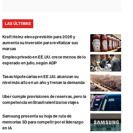
LAS ÚLTIMAS
Kraft Heinz eleva previsión para 2026 y
aumenta su inversión para revitalizar sus
marcas
Empleo privado en EE.UU. crece menos de lo
esperado en julio, según ADP
Tasas hipotecarias en EE.UU. alcanzan su
nivel más alto en un año y frenan la demanda
Uber cumple previsiones de reservas, pero la
competencia en Brasil ralentiza los viajes
Samsung presenta su hoja de ruta de
memorias 3D para competir por el liderazgo
en IA