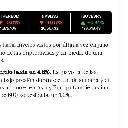
ETHEREUM
NASDAQ
IBOVESPA
-0.01%
-0.07%
+0.41%
1,875.105
26,567.32
178,618.43
 hacia niveles vistos por última vez en julio
o de las criptodivisas y en medio de una
s.
perdió hasta un 4,6%
. La mayoría de las
 bajo presión durante el fin de semana y el
Las acciones en Asia y Europa también caían:
ope 600 se deslizaba un 1,2%.