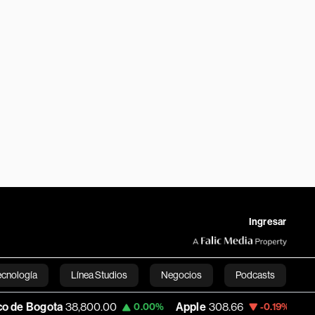
Ingresar
ecnología
Línea Studios
Negocios
Podcasts
ta
38,800.00
Apple
308.66
USD COP
3,1
0.00%
-0.19%
English