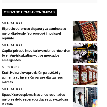
OTRAS NOTICIAS ECONÓMICAS
MERCADOS
El precio del oro se dispara y va camino a su
mejor día desde febrero: qué impulsa el
repunte
MERCADOS
Capital privado impulsa inversiones récord en
IA en América Latina y otros mercados
emergentes
NEGOCIOS
Kraft Heinz eleva previsión para 2026 y
aumenta su inversión para revitalizar sus
marcas
MERCADOS
SpaceX se desploma tras unos resultados
mejores de lo esperado: claves que explican
la caída