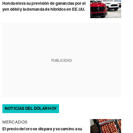
Honda eleva su previsión de ganancias por el
yen débil y la demanda de híbridos en EE.UU.
PUBLICIDAD
NOTICIAS DEL DÓLAR HOY
MERCADOS
El precio del oro se dispara y va camino a su