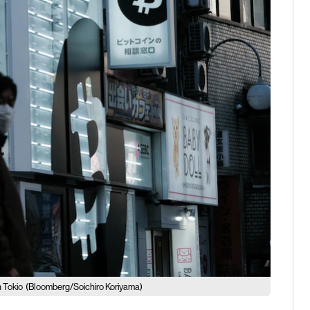
 Tokio
(Bloomberg/Soichiro Koriyama)