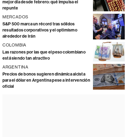
mejor día desde febrero: qué impulsa el
repunte
MERCADOS
S&P 500 marca un récord tras sólidos
resultados corporativos y el optimismo
alrededor de Irán
COLOMBIA
Las razones por las que el peso colombiano
está siendo tan atractivo
ARGENTINA
Precios de bonos sugieren dinámica alcista
para el dólar en Argentina pese a intervención
oficial