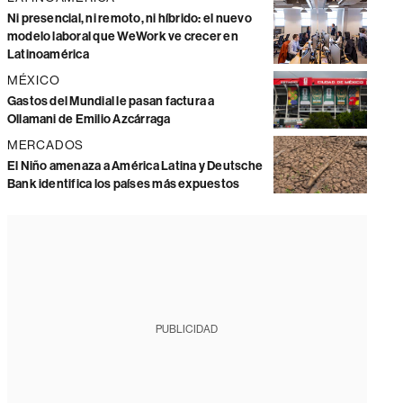
Ni presencial, ni remoto, ni híbrido: el nuevo
modelo laboral que WeWork ve crecer en
Latinoamérica
MÉXICO
Gastos del Mundial le pasan factura a
Ollamani de Emilio Azcárraga
MERCADOS
El Niño amenaza a América Latina y Deutsche
Bank identifica los países más expuestos
PUBLICIDAD