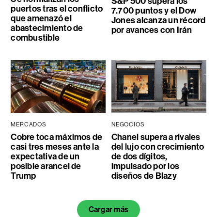
S&P 500 supera los
puertos tras el conflicto
7.700 puntos y el Dow
que amenazó el
Jones alcanza un récord
abastecimiento de
por avances con Irán
combustible
MERCADOS
NEGOCIOS
Cobre toca máximos de
Chanel supera a rivales
casi tres meses ante la
del lujo con crecimiento
expectativa de un
de dos dígitos,
posible arancel de
impulsado por los
Trump
diseños de Blazy
Cargar más