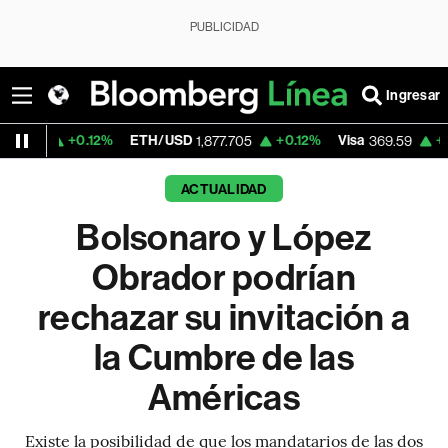
PUBLICIDAD
Ingresar
.12%
ETH/USD
+0.12%
Visa
+1.07%
Merca
1,877.705
369.59
ACTUALIDAD
Bolsonaro y López
Obrador podrían
rechazar su invitación a
la Cumbre de las
Américas
Existe la posibilidad de que los mandatarios de las dos