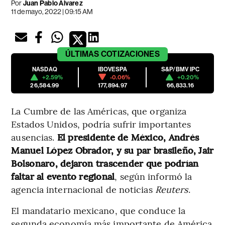
Por
Juan Pablo Álvarez
11 de mayo, 2022 | 09:15 AM
ÚLTIMAS
COTIZACIONES
NASDAQ
IBOVESPA
S&P/BMV IPC
+2.59%
-0.06%
+0.20%
26,584.99
177,894.97
66,833.16
La Cumbre de las Américas, que organiza
Estados Unidos, podría sufrir importantes
ausencias.
El presidente de México, Andrés
Manuel López Obrador, y su par brasileño, Jair
Bolsonaro, dejaron trascender que podrían
faltar al evento regional
, según informó la
agencia internacional de noticias
Reuters
.
El mandatario mexicano, que conduce la
segunda economía más importante de América