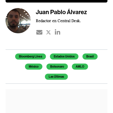
Juan Pablo Álvarez
Redactor en Central Desk.
Temas de este artículo
Bloomberg Línea
Estados Unidos
Brasil
México
Bolsonaro
AMLO
Las Últimas