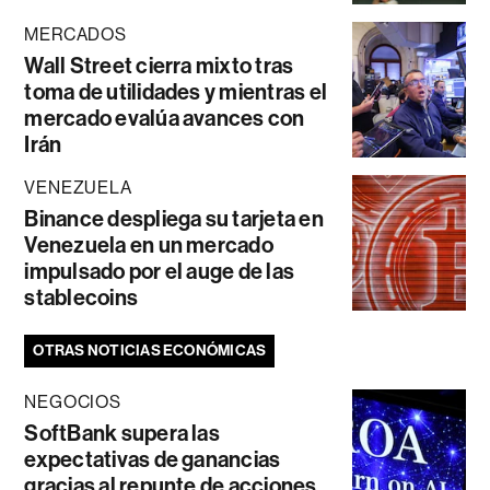
MERCADOS
Wall Street cierra mixto tras
toma de utilidades y mientras el
mercado evalúa avances con
Irán
VENEZUELA
Binance despliega su tarjeta en
Venezuela en un mercado
impulsado por el auge de las
stablecoins
OTRAS NOTICIAS ECONÓMICAS
NEGOCIOS
SoftBank supera las
expectativas de ganancias
gracias al repunte de acciones