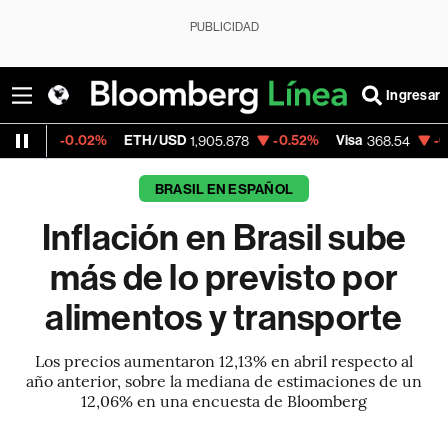
PUBLICIDAD
Ingresar
.02%
ETH/USD
-0.52%
Visa
-0.28%
Merc
1,905.878
368.54
BRASIL EN ESPAÑOL
Inflación en Brasil sube
más de lo previsto por
alimentos y transporte
Los precios aumentaron 12,13% en abril respecto al
año anterior, sobre la mediana de estimaciones de un
12,06% en una encuesta de Bloomberg