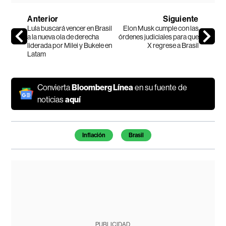
Anterior
Siguiente
Lula buscará vencer en Brasil
Elon Musk cumple con las
a la nueva ola de derecha
órdenes judiciales para que
liderada por Milei y Bukele en
X regrese a Brasil
Latam
Convierta
Bloomberg Línea
en su fuente de
noticias
aquí
Temas de este artículo
Inflación
Brasil
PUBLICIDAD