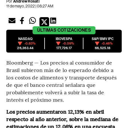
Por
Andrew Rosati
11 de mayo, 2022 | 08:27 AM
ÚLTIMAS
COTIZACIONES
NASDAQ
IBOVESPA
S&P/BMV IPC
-0.83%
-0.09%
-0.46%
26,363.44
177,726.17
66,525.18
Bloomberg — Los precios al consumidor de
Brasil subieron más de lo esperado debido a
los costos de alimentos y transporte después
de que el banco central señalara que
probablemente volverá a subir la tasa de
interés el próximo mes.
Los precios aumentaron 12,13% en abril
respecto al año anterior, sobre la mediana de
estimaciones de un 12,06% en una encuesta