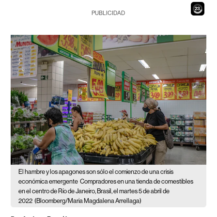
21
PUBLICIDAD
El hambre y los apagones son sólo el comienzo de una crisis
económica emergente
Compradores en una tienda de comestibles
en el centro de Río de Janeiro, Brasil, el martes 5 de abril de
2022
(Bloomberg/Maria Magdalena Arrellaga)