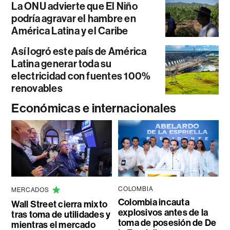
La ONU advierte que El Niño
podría agravar el hambre en
América Latina y el Caribe
Así logró este país de América
Latina generar toda su
electricidad con fuentes 100%
renovables
Económicas e internacionales
COLOMBIA
MERCADOS
Colombia incauta
Wall Street cierra mixto
explosivos antes de la
tras toma de utilidades y
toma de posesión de De
mientras el mercado