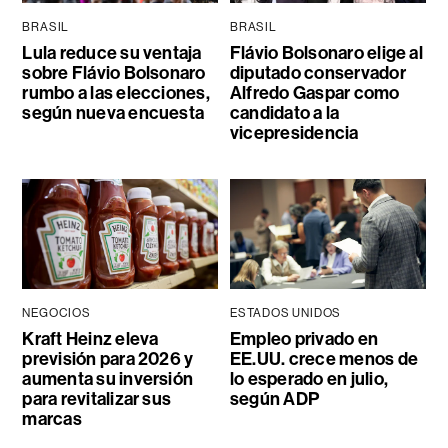
BRASIL
BRASIL
Lula reduce su ventaja
Flávio Bolsonaro elige al
sobre Flávio Bolsonaro
diputado conservador
rumbo a las elecciones,
Alfredo Gaspar como
según nueva encuesta
candidato a la
vicepresidencia
NEGOCIOS
ESTADOS UNIDOS
Kraft Heinz eleva
Empleo privado en
previsión para 2026 y
EE.UU. crece menos de
aumenta su inversión
lo esperado en julio,
para revitalizar sus
según ADP
marcas