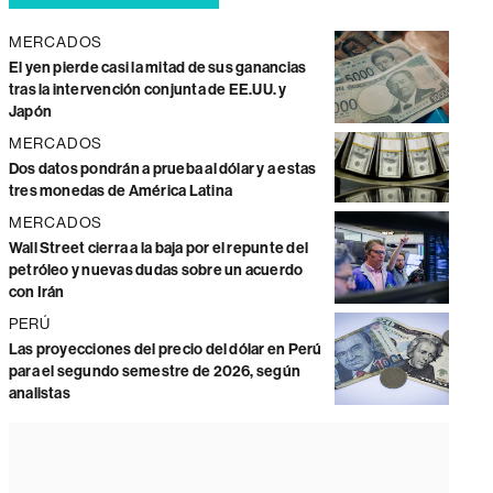
MERCADOS
El yen pierde casi la mitad de sus ganancias
tras la intervención conjunta de EE.UU. y
Japón
MERCADOS
Dos datos pondrán a prueba al dólar y a estas
tres monedas de América Latina
MERCADOS
Wall Street cierra a la baja por el repunte del
petróleo y nuevas dudas sobre un acuerdo
con Irán
PERÚ
Las proyecciones del precio del dólar en Perú
para el segundo semestre de 2026, según
analistas