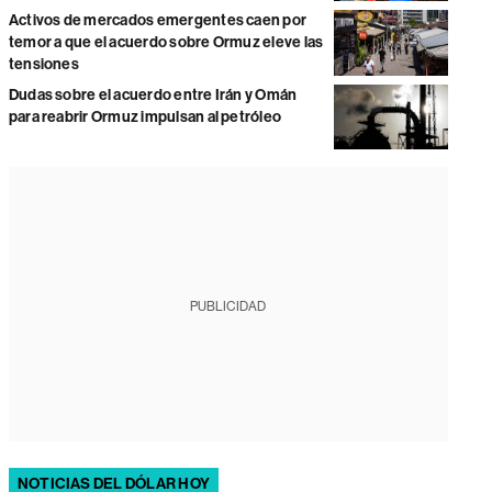
Activos de mercados emergentes caen por
temor a que el acuerdo sobre Ormuz eleve las
tensiones
Dudas sobre el acuerdo entre Irán y Omán
para reabrir Ormuz impulsan al petróleo
PUBLICIDAD
NOTICIAS DEL DÓLAR HOY