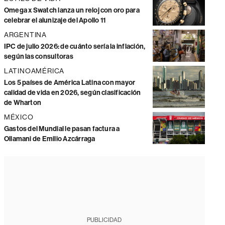
Omega x Swatch lanza un reloj con oro para
celebrar el alunizaje del Apollo 11
ARGENTINA
IPC de julio 2026: de cuánto sería la inflación,
según las consultoras
LATINOAMÉRICA
Los 5 países de América Latina con mayor
calidad de vida en 2026, según clasificación
de Wharton
MÉXICO
Gastos del Mundial le pasan factura a
Ollamani de Emilio Azcárraga
PUBLICIDAD