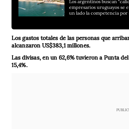
Los argentinos buscan "calid
empresarios uruguayos se en
un lado la competencia por 
Los gastos totales de las personas que arriba
alcanzaron US$383,1 millones.
Las divisas, en un 62,6% tuvieron a Punta de
15,4%.
PUBLIC