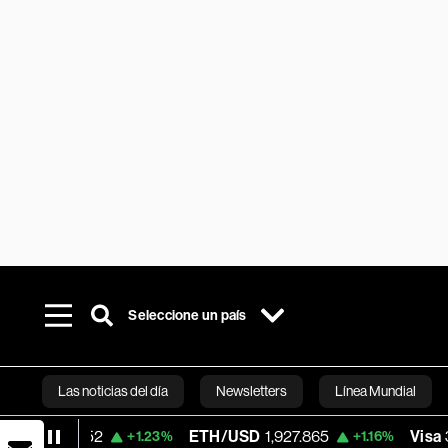
Seleccione un país
Las noticias del día
Newsletters
Línea Mundial
ETH/USD
1,927.865
Visa
370.47
+1.23%
+1.16%
+0.5
Bloomberg 