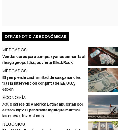
OTRAS NOTICIAS ECONÓMICAS
MERCADOS
Vender euros para comprar yenes aumenta el
riesgo geopolítico, advierte BlackRock
MERCADOS
El yen pierde casi la mitad de sus ganancias
tras la intervención conjunta de EE.UU. y
Japón
ECONOMÍA
¿Qué países de América Latina apuestan por
el fracking? El panorama legal que marcará
las nuevas inversiones
NEGOCIOS