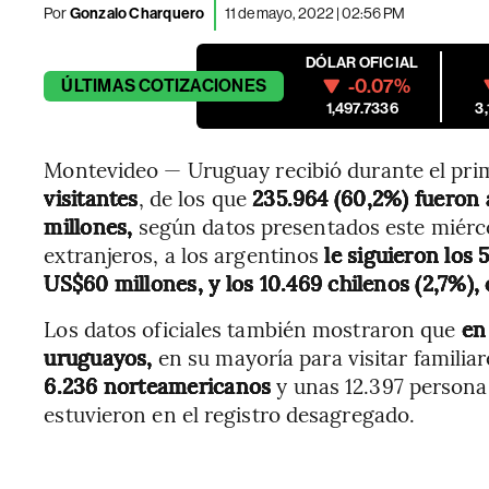
Por
Gonzalo Charquero
11 de mayo, 2022 | 02:56 PM
DÓLAR OFICIAL
-0.07%
ÚLTIMAS
COTIZACIONES
1,497.7336
3
Montevideo — Uruguay recibió durante el pri
visitantes
, de los que
235.964 (60,2%) fueron 
millones,
según datos presentados este miérco
extranjeros, a los argentinos
le siguieron los 
US$60 millones, y los 10.469 chilenos (2,7%),
Los datos oficiales también mostraron que
en
uruguayos,
en su mayoría para visitar familia
6.236 norteamericanos
y unas 12.397 persona
estuvieron en el registro desagregado.