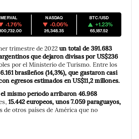
MERVAL
NASDAQ
BTC/USD
-1.76%
-0.06%
+1.23%
,100,732.00
26,348.35
65,187.52
mer trimestre de 2022
un total de 391.683
argentinos que dejaron divisas por US$236
les por el Ministerio de Turismo. Entre los
56.161 brasileños (14,3%), que gastaron casi
 con egresos estimados en US$11,2 millones.
 el mismo período arribaron 46.968
res,
15.442 europeos, unos 7.059 paraguayos,
s de otros países de América que no