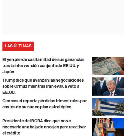
LAS ÚLTIMAS
El yen pierde casi la mitad de sus ganancias
tras la intervención conjunta de EE.UU. y
Japón
Trump dice que avanzan las negociaciones
sobre Ormuz mientras Irán evalúa veto a
EE.UU.
Cencosud reporta pérdidas trimestrales por
costos de su nuevo plan estratégico
Presidente del BCRA dice que no ve
necesaria una baja de encajes para reactivar
el crédito