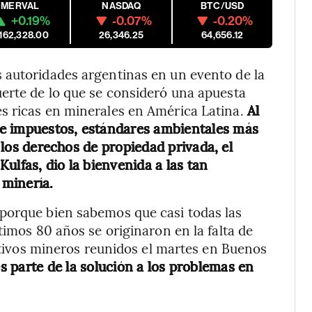
MERVAL
NASDAQ
BTC/USD
+0.19%
-0.07%
-0.20%
,162,328.00
26,346.25
64,656.12
 autoridades argentinas en un evento de la
erte de lo que se consideró una apuesta
s ricas en minerales en América Latina.
Al
de impuestos, estándares ambientales más
r los derechos de propiedad privada, el
ulfas, dio la bienvenida a las tan
 minería.
porque bien sabemos que casi todas las
timos 80 años se originaron en la falta de
cutivos mineros reunidos el martes en Buenos
es parte de la solución a los problemas en