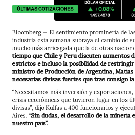
DÓLAR OFICIAL
+0.08%
ÚLTIMAS
COTIZACIONES
1,497.4878
3
Bloomberg — El sentimiento prominería de las
industria esta semana subraya el cambio de su
mucho más arriesgada que la de otras nacione
tiempo que Chile y Perú discuten aumentos 
estrictos e incluso la posibilidad de restringi
ministro de Producción de Argentina, Matías K
necesarias divisas fuertes que trae consigo la
“Necesitamos más inversión y exportaciones, 
crisis económicas que tuvieron lugar en los úl
divisas”, dijo Kulfas a 400 funcionarios y eje
Aires. “
Sin dudas, el desarrollo de la minería 
nuestro país”.