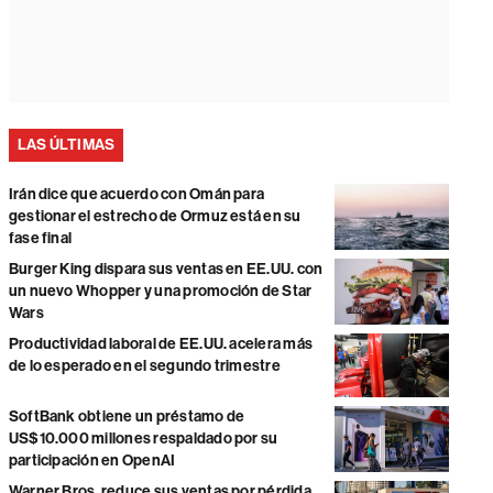
LAS ÚLTIMAS
Irán dice que acuerdo con Omán para
gestionar el estrecho de Ormuz está en su
fase final
Burger King dispara sus ventas en EE.UU. con
un nuevo Whopper y una promoción de Star
Wars
Productividad laboral de EE.UU. acelera más
de lo esperado en el segundo trimestre
SoftBank obtiene un préstamo de
US$10.000 millones respaldado por su
participación en OpenAI
Warner Bros. reduce sus ventas por pérdida