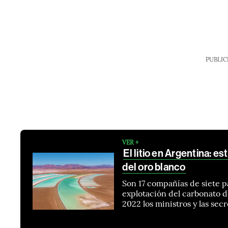
PUBLIC
VER +
El litio en Argentina: e
del oro blanco
Son 17 compañías de siete p
explotación del carbonato d
2022 los ministros y las sec