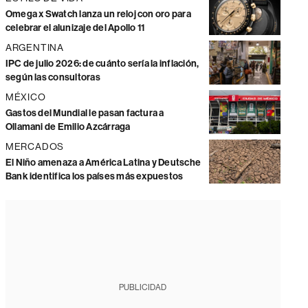
Omega x Swatch lanza un reloj con oro para
celebrar el alunizaje del Apollo 11
ARGENTINA
IPC de julio 2026: de cuánto sería la inflación,
según las consultoras
MÉXICO
Gastos del Mundial le pasan factura a
Ollamani de Emilio Azcárraga
MERCADOS
El Niño amenaza a América Latina y Deutsche
Bank identifica los países más expuestos
PUBLICIDAD