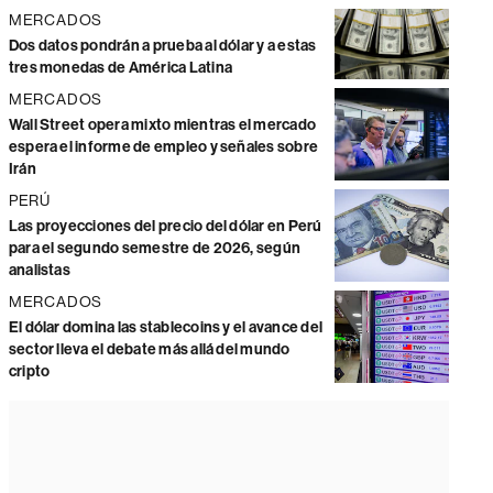
MERCADOS
Dos datos pondrán a prueba al dólar y a estas
tres monedas de América Latina
MERCADOS
Wall Street opera mixto mientras el mercado
espera el informe de empleo y señales sobre
Irán
PERÚ
Las proyecciones del precio del dólar en Perú
para el segundo semestre de 2026, según
analistas
MERCADOS
El dólar domina las stablecoins y el avance del
sector lleva el debate más allá del mundo
cripto