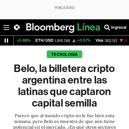
PUBLICIDAD
Ingresar
%
ETH/USD
+0.57%
Visa
-2.15%
MercadoL
1,916.748
362.50
TECNOLOGÍA
Belo, la billetera cripto
argentina entre las
latinas que captaron
capital semilla
Parece que al mundo cripto no le fue bien esta
semana, pero Belo es muestra de que aún tiene
potencial en el mercado. ¿En qué otros sectores