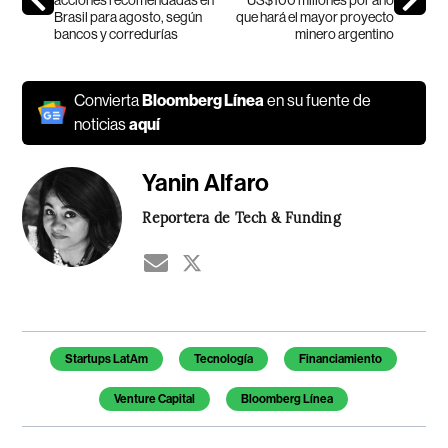
Brasil para agosto, según
que hará el mayor proyecto
bancos y corredurías
minero argentino
Convierta
Bloomberg Línea
en su fuente de
noticias
aquí
Yanin Alfaro
Reportera de Tech & Funding
Temas de este artículo
Startups LatAm
Tecnología
Financiamiento
Venture Capital
Bloomberg Línea