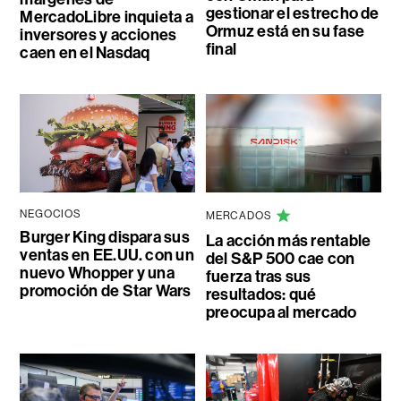
gestionar el estrecho de
MercadoLibre inquieta a
Ormuz está en su fase
inversores y acciones
final
caen en el Nasdaq
NEGOCIOS
MERCADOS
Burger King dispara sus
La acción más rentable
ventas en EE.UU. con un
del S&P 500 cae con
nuevo Whopper y una
fuerza tras sus
promoción de Star Wars
resultados: qué
preocupa al mercado