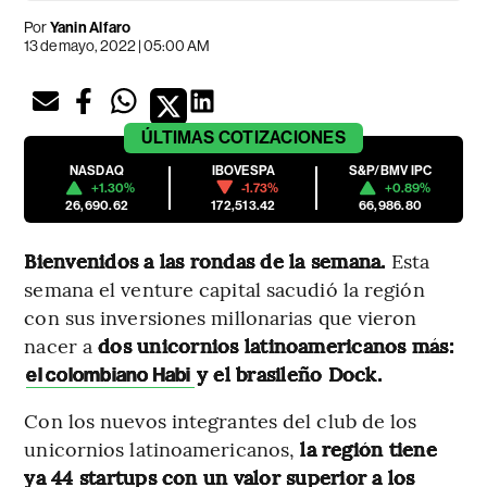
Por
Yanin Alfaro
13 de mayo, 2022 | 05:00 AM
ÚLTIMAS
COTIZACIONES
NASDAQ
IBOVESPA
S&P/BMV IPC
+1.30%
-1.73%
+0.89%
26,690.62
172,513.42
66,986.80
Bienvenidos a las rondas de la semana.
Esta
semana el venture capital sacudió la región
con sus inversiones millonarias que vieron
nacer a
dos unicornios latinoamericanos más:
y el brasileño Dock.
el colombiano Habi
Con los nuevos integrantes del club de los
unicornios latinoamericanos,
la región tiene
ya 44 startups con un valor superior a los