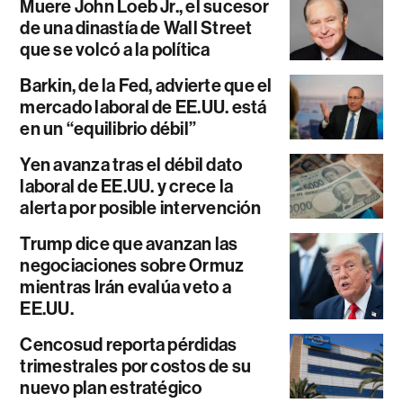
Muere John Loeb Jr., el sucesor
de una dinastía de Wall Street
que se volcó a la política
Barkin, de la Fed, advierte que el
mercado laboral de EE.UU. está
en un “equilibrio débil”
Yen avanza tras el débil dato
laboral de EE.UU. y crece la
alerta por posible intervención
Trump dice que avanzan las
negociaciones sobre Ormuz
mientras Irán evalúa veto a
EE.UU.
Cencosud reporta pérdidas
trimestrales por costos de su
nuevo plan estratégico