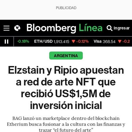
PUBLICIDAD
Ingresar
%
ETH/USD
-0.12%
Visa
-0.28%
MercadoLi
1,913.415
368.54
ARGENTINA
Elzstain y Ripio apuestan
a red de arte NFT que
recibió US$1,5M de
inversión inicial
BAG lanzó un marketplace dentro del blockchain
Etherium busca fusionar a la cultura con las finanzas y
trazar “el futuro del arte”