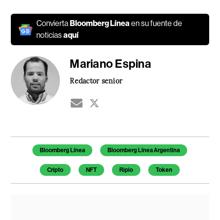
Convierta
Bloomberg Línea
en su fuente de
noticias
aquí
Mariano Espina
Redactor senior
Temas de este artículo
Bloomberg Línea
Bloomberg Línea Argentina
Cripto
NFT
Ripio
Token