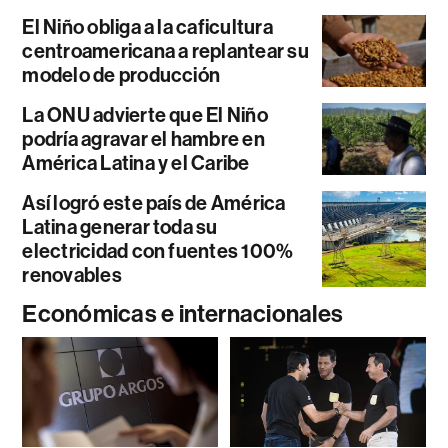
El Niño obliga a la caficultura
centroamericana a replantear su
modelo de producción
La ONU advierte que El Niño
podría agravar el hambre en
América Latina y el Caribe
Así logró este país de América
Latina generar toda su
electricidad con fuentes 100%
renovables
Económicas e internacionales