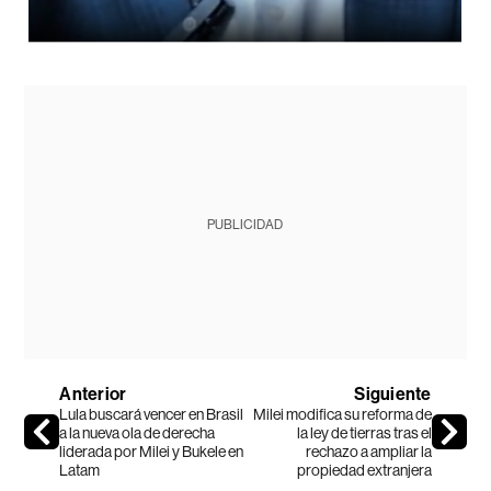
PUBLICIDAD
Anterior
Siguiente
Lula buscará vencer en Brasil
Milei modifica su reforma de
a la nueva ola de derecha
la ley de tierras tras el
liderada por Milei y Bukele en
rechazo a ampliar la
Latam
propiedad extranjera