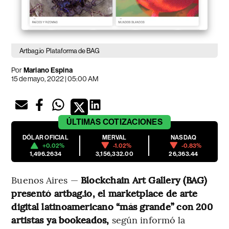
Artbag.io
Plataforma de BAG
Por
Mariano Espina
15 de mayo, 2022 | 05:00 AM
ÚLTIMAS
COTIZACIONES
DÓLAR OFICIAL
MERVAL
NASDAQ
+0.02%
-1.02%
-0.83%
1,496.2634
3,156,332.00
26,363.44
Buenos Aires —
Blockchain Art Gallery (BAG)
presentó artbag.io, el marketplace de arte
digital latinoamericano “más grande” con 200
artistas ya bookeados,
según informó la