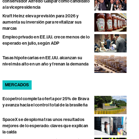
conservador Alfredo Gaspar como candidato
a la vicepresidencia
Kraft Heinz eleva previsión para 2026 y
aumenta su inversión para revitalizar sus
marcas
Empleo privado en EE.UU. crece menos de lo
esperado en julio, según ADP
Tasas hipotecarias en EE.UU. alcanzan su
nivel más alto en un año y frenan la demanda
MERCADOS
Ecopetrol completa oferta por 25% de Brava
y avanza hacia el control total de la brasileña
SpaceX se desploma tras unos resultados
mejores de lo esperado: claves que explican
la caída