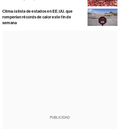
Clima: la lista de estados en EE.UU. que
romperían récords de calor este fin de
semana
PUBLICIDAD