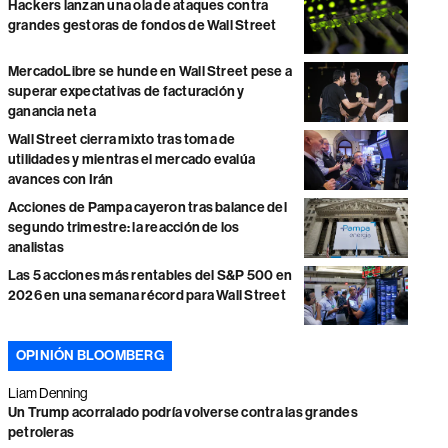
Hackers lanzan una ola de ataques contra
grandes gestoras de fondos de Wall Street
MercadoLibre se hunde en Wall Street pese a
superar expectativas de facturación y
ganancia neta
Wall Street cierra mixto tras toma de
utilidades y mientras el mercado evalúa
avances con Irán
Acciones de Pampa cayeron tras balance del
segundo trimestre: la reacción de los
analistas
Las 5 acciones más rentables del S&P 500 en
2026 en una semana récord para Wall Street
OPINIÓN BLOOMBERG
Liam Denning
Un Trump acorralado podría volverse contra las grandes
petroleras