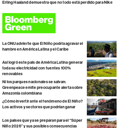
Erling Haaland demuestra que no todo está perdido para Nike
La ONU advierte que El Niño podría agravar el
hambre en América Latina y el Caribe
Así logró este país de América Latina generar
toda su electricidad con fuentes 100%
renovables
Ni los parques nacionales se salvan:
Greenpeace emite preocupante alerta sobre
Amazonía colombiana
¿Cómo invertir ante el fenómeno de El Niño?
Los activos y sectores que podrían ganar
Los países que ya se preparan para el “Súper
Niño 2026” y sus posibles consecuencias