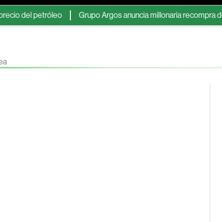
el petróleo
Grupo Argos anuncia millonaria recompra de accio
nea