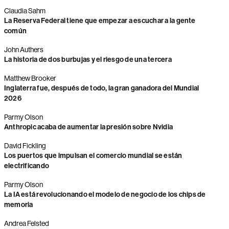
Claudia Sahm
La Reserva Federal tiene que empezar a escuchar a la gente
común
John Authers
La historia de dos burbujas y el riesgo de una tercera
Matthew Brooker
Inglaterra fue, después de todo, la gran ganadora del Mundial
2026
Parmy Olson
Anthropic acaba de aumentar la presión sobre Nvidia
David Fickling
Los puertos que impulsan el comercio mundial se están
electrificando
Parmy Olson
La IA está revolucionando el modelo de negocio de los chips de
memoria
Andrea Felsted