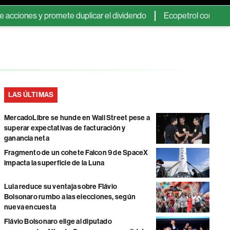
nes y promete duplicar el dividendo
Ecopetrol completa oferta 
LAS ÚLTIMAS
MercadoLibre se hunde en Wall Street pese a
superar expectativas de facturación y
ganancia neta
Fragmento de un cohete Falcon 9 de SpaceX
impacta la superficie de la Luna
Lula reduce su ventaja sobre Flávio
Bolsonaro rumbo a las elecciones, según
nueva encuesta
Flávio Bolsonaro elige al diputado