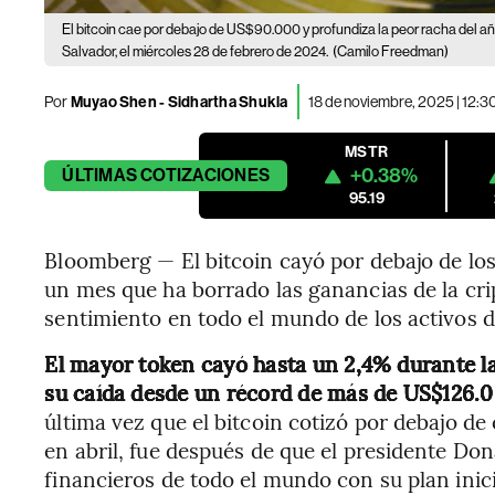
El bitcoin cae por debajo de US$90.000 y profundiza la peor racha del añ
Salvador, el miércoles 28 de febrero de 2024.
(Camilo Freedman)
Por
Muyao Shen - Sidhartha Shukla
18 de noviembre, 2025 | 12:
MSTR
+0.38%
ÚLTIMAS
COTIZACIONES
95.19
Bloomberg — El bitcoin cayó por debajo de l
un mes que ha borrado las ganancias de la cri
sentimiento en todo el mundo de los activos di
El mayor token cayó hasta un 2,4% durante l
su caída desde un récord de más de US$126.00
última vez que el bitcoin cotizó por debajo d
en abril, fue después de que el presidente D
financieros de todo el mundo con su plan inici