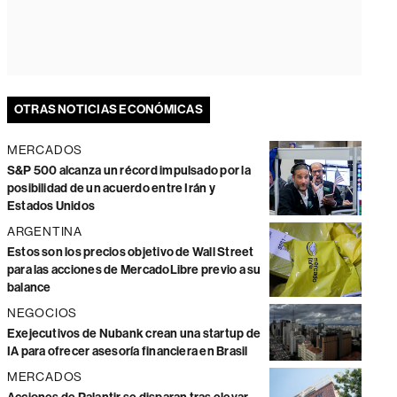
OTRAS NOTICIAS ECONÓMICAS
MERCADOS
S&P 500 alcanza un récord impulsado por la
posibilidad de un acuerdo entre Irán y
Estados Unidos
ARGENTINA
Estos son los precios objetivo de Wall Street
para las acciones de MercadoLibre previo a su
balance
NEGOCIOS
Exejecutivos de Nubank crean una startup de
IA para ofrecer asesoría financiera en Brasil
MERCADOS