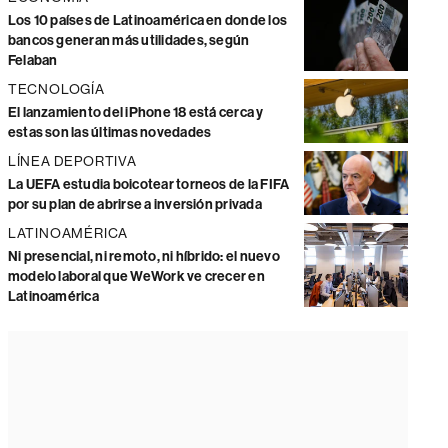
Los 10 países de Latinoamérica en donde los
bancos generan más utilidades, según
Felaban
TECNOLOGÍA
El lanzamiento del iPhone 18 está cerca y
estas son las últimas novedades
LÍNEA DEPORTIVA
La UEFA estudia boicotear torneos de la FIFA
por su plan de abrirse a inversión privada
LATINOAMÉRICA
Ni presencial, ni remoto, ni híbrido: el nuevo
modelo laboral que WeWork ve crecer en
Latinoamérica