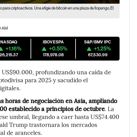
o para criptoactivos.
Una efigie de bitcoin en una plaza de Ilopango, El
30 AM
NASDAQ
IBOVESPA
S&P/BMV IPC
+1.16%
+0.55%
+1.25%
26,215.37
178,978.08
67,530.99
os US$90.000, profundizando una caída de
ptodivisa para 2025 y sacudido el
gitales.
as horas de negociación en Asia, ampliando
0 establecido a principios de octubre
. La
e ese umbral, llegando a caer hasta US$74.400
onald Trump trastornara los mercados
al de aranceles.