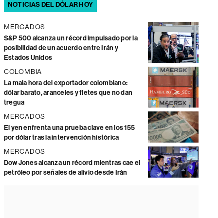
NOTICIAS DEL DÓLAR HOY
MERCADOS
S&P 500 alcanza un récord impulsado por la
posibilidad de un acuerdo entre Irán y
Estados Unidos
COLOMBIA
La mala hora del exportador colombiano:
dólar barato, aranceles y fletes que no dan
tregua
MERCADOS
El yen enfrenta una prueba clave en los 155
por dólar tras la intervención histórica
MERCADOS
Dow Jones alcanza un récord mientras cae el
petróleo por señales de alivio desde Irán