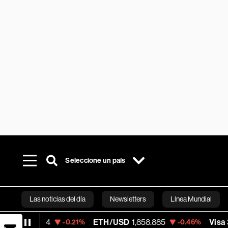
Seleccione un país
Las noticias del día
Newsletters
Línea Mundial
ETH/USD
1,858.885
Visa
362.73
-0.21%
-0.46%
-0.8
Bloomberg 