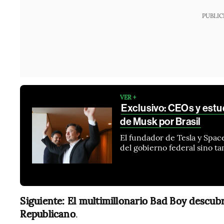
PUBLIC
VER +
Exclusivo: CEOs y estu
de Musk por Brasil
El fundador de Tesla y Spac
del gobierno federal sino ta
Siguiente:
El multimillonario Bad Boy descubr
Republicano
.