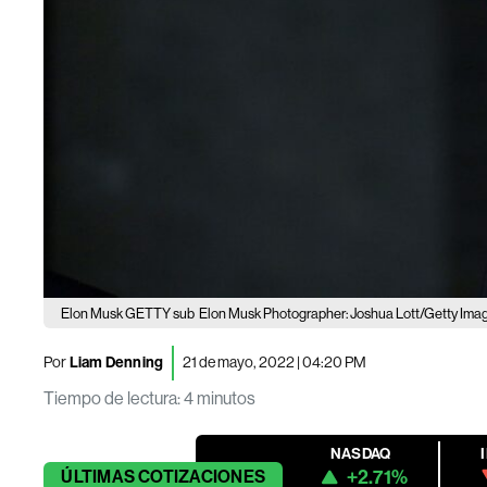
Elon Musk GETTY sub
Elon Musk Photographer: Joshua Lott/Getty Ima
Por
Liam Denning
21 de mayo, 2022 | 04:20 PM
Tiempo de lectura
:
4 minutos
NASDAQ
+2.71%
ÚLTIMAS
COTIZACIONES