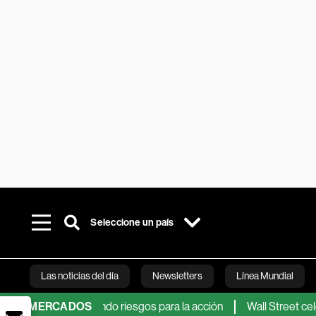
Seleccione un país
Las noticias del día
Newsletters
Línea Mundial
 siguen viendo riesgos para la acción
MERCADOS
Wall Street celebra ava
Bloomberg 