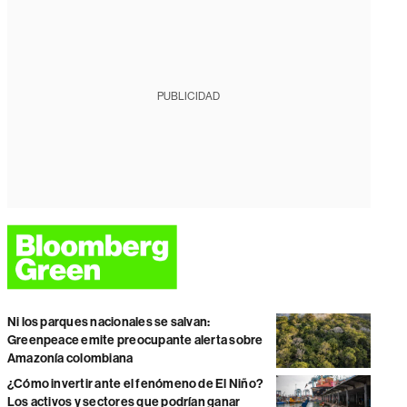
PUBLICIDAD
Ni los parques nacionales se salvan:
Greenpeace emite preocupante alerta sobre
Amazonía colombiana
¿Cómo invertir ante el fenómeno de El Niño?
Los activos y sectores que podrían ganar