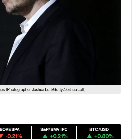
ges
(Photographer: Joshua Lott/Getty /Joshua Lott)
IBOVESPA
S&P/BMV IPC
BTC/USD
-0.21%
+0.21%
+0.80%