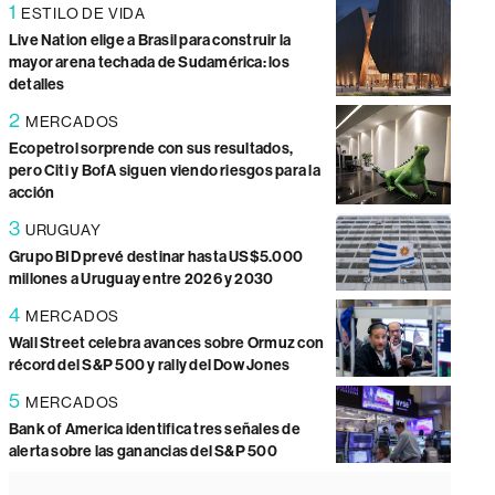
1
ESTILO DE VIDA
Live Nation elige a Brasil para construir la
mayor arena techada de Sudamérica: los
detalles
2
MERCADOS
Ecopetrol sorprende con sus resultados,
pero Citi y BofA siguen viendo riesgos para la
acción
3
URUGUAY
Grupo BID prevé destinar hasta US$5.000
millones a Uruguay entre 2026 y 2030
4
MERCADOS
Wall Street celebra avances sobre Ormuz con
récord del S&P 500 y rally del Dow Jones
5
MERCADOS
Bank of America identifica tres señales de
alerta sobre las ganancias del S&P 500