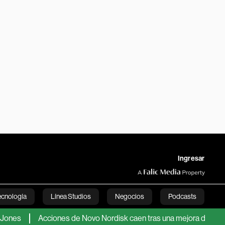
Ingresar
ecnología
Línea Studios
Negocios
Podcasts
Acciones de Novo Nordisk caen tras una mejora de previsiones m
English