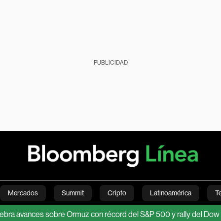
PUBLICIDAD
Mercados
Summit
Cripto
Latinoamérica
T
nces sobre Ormuz con récord del S&P 500 y rally del Dow Jones
Green
Economía
Estilo de vida
Mundo
Videos