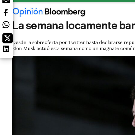
La semana locamente ban
Desde la sobreoferta por Twitter hasta declararse repu
Elon Musk actuó esta semana como un magnate común