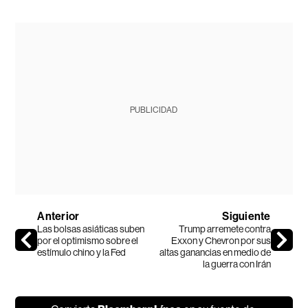
PUBLICIDAD
Anterior
Siguiente
Las bolsas asiáticas suben
Trump arremete contra
por el optimismo sobre el
Exxon y Chevron por sus
estímulo chino y la Fed
altas ganancias en medio de
la guerra con Irán