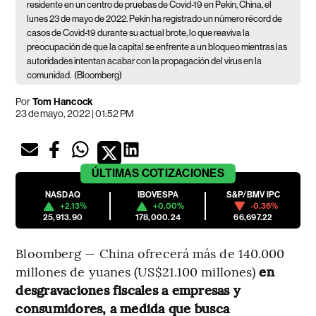
residente en un centro de pruebas de Covid-19 en Pekín, China, el
lunes 23 de mayo de 2022. Pekín ha registrado un número récord de
casos de Covid-19 durante su actual brote, lo que reaviva la
preocupación de que la capital se enfrente a un bloqueo mientras las
autoridades intentan acabar con la propagación del virus en la
comunidad.
(Bloomberg)
Por
Tom Hancock
23 de mayo, 2022 | 01:52 PM
ÚLTIMAS
COTIZACIONES
NASDAQ
IBOVESPA
S&P/BMV IPC
+2.13%
+0.00%
-0.36%
25,913.90
178,000.24
66,697.22
Bloomberg — China ofrecerá más de 140.000
millones de yuanes (US$21.100 millones)
en
desgravaciones fiscales a empresas y
consumidores, a medida que busca