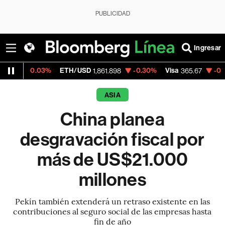
PUBLICIDAD
Ingresar
03%
ETH/USD
-0.30%
Visa
-0.13%
Mercad
1,861.898
365.67
ASIA
China planea
desgravación fiscal por
más de US$21.000
millones
Pekín también extenderá un retraso existente en las
contribuciones al seguro social de las empresas hasta
fin de año