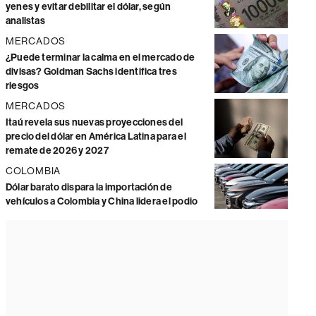
yenes y evitar debilitar el dólar, según
analistas
MERCADOS
¿Puede terminar la calma en el mercado de
divisas? Goldman Sachs identifica tres
riesgos
MERCADOS
Itaú revela sus nuevas proyecciones del
precio del dólar en América Latina para el
remate de 2026 y 2027
COLOMBIA
Dólar barato dispara la importación de
vehículos a Colombia y China lidera el podio