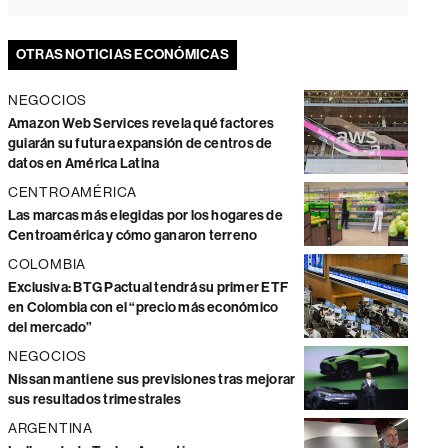
OTRAS NOTICIAS ECONÓMICAS
NEGOCIOS
Amazon Web Services revela qué factores
guiarán su futura expansión de centros de
datos en América Latina
CENTROAMÉRICA
Las marcas más elegidas por los hogares de
Centroamérica y cómo ganaron terreno
COLOMBIA
Exclusiva: BTG Pactual tendrá su primer ETF
en Colombia con el “precio más económico
del mercado”
NEGOCIOS
Nissan mantiene sus previsiones tras mejorar
sus resultados trimestrales
ARGENTINA