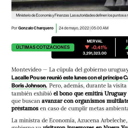
Ministerio de Economía y Finanzas
Las autoridades definen los puntos a 
Por
Gonzalo Charquero
24 de mayo, 2022 | 05:00 AM
MERVAL
-0.41%
ÚLTIMAS
COTIZACIONES
3,291,323.00
Montevideo — La cúpula del gobierno uruguay
Lacalle Pou se reunió este lunes con el príncipe Ca
Pero, además, durante la visita 
Boris Johnson.
también exhibió
el bono que emitirá Uruguay 
que buscan
avanzar con organismos multilate
préstamos
en caso de cumplir metas ambienta
La ministra de Economía, Azucena Arbeleche, d
gobierno ya
visitaron inversores en Nueva Yo