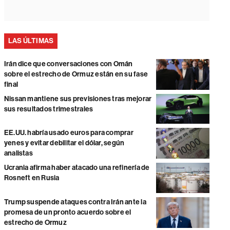
LAS ÚLTIMAS
Irán dice que conversaciones con Omán
sobre el estrecho de Ormuz están en su fase
final
Nissan mantiene sus previsiones tras mejorar
sus resultados trimestrales
EE.UU. habría usado euros para comprar
yenes y evitar debilitar el dólar, según
analistas
Ucrania afirma haber atacado una refinería de
Rosneft en Rusia
Trump suspende ataques contra Irán ante la
promesa de un pronto acuerdo sobre el
estrecho de Ormuz