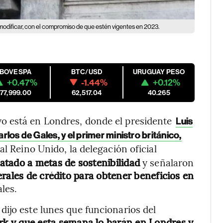
modificar, con el compromiso de que estén vigentes en 2023.
IBOVESPA
BTC/USD
URUGUAY PESO
+0.47%
-1.44%
+0.12%
177,999.00
62,517.04
40.265
o está en Londres, donde el presidente
Luis
rlos de Gales, y el primer ministro británico,
al Reino Unido, la delegación oficial
atado a metas de sostenibilidad
y señalaron
rales de crédito para obtener beneficios en
les.
ijo este lunes que funcionarios del
rk y que esta semana lo harán en Londres y