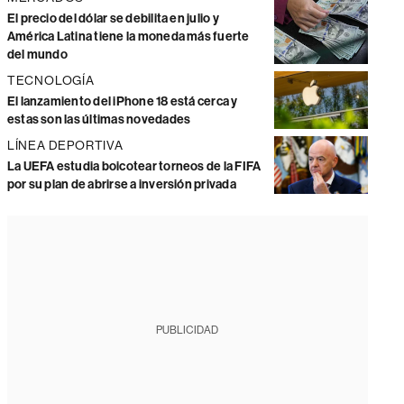
El precio del dólar se debilita en julio y
América Latina tiene la moneda más fuerte
del mundo
TECNOLOGÍA
El lanzamiento del iPhone 18 está cerca y
estas son las últimas novedades
LÍNEA DEPORTIVA
La UEFA estudia boicotear torneos de la FIFA
por su plan de abrirse a inversión privada
PUBLICIDAD