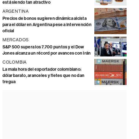
está siendo tan atractivo
ARGENTINA
Precios de bonos sugieren dinámica alcista
para el dólar en Argentina pese a intervención
oficial
MERCADOS
S&P 500 supera los 7.700 puntos y el Dow
Jones alcanza un récord por avances con Irán
COLOMBIA
La mala hora del exportador colombiano:
dólar barato, aranceles y fletes que no dan
tregua