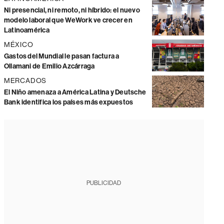
Ni presencial, ni remoto, ni híbrido: el nuevo
modelo laboral que WeWork ve crecer en
Latinoamérica
MÉXICO
Gastos del Mundial le pasan factura a
Ollamani de Emilio Azcárraga
MERCADOS
El Niño amenaza a América Latina y Deutsche
Bank identifica los países más expuestos
PUBLICIDAD