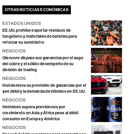
OTRAS NOTICIAS ECONÓMICAS
ESTADOS UNIDOS
EE.UU. prohíbe exportar residuos de
tungsteno y materiales de baterías para
reforzar su suministro
NEGOCIOS
Glencore dispara sus ganancias por el auge
del cobre y el sólido desempeño de su
división de trading
NEGOCIOS
Honda eleva su previsión de ganancias por el
yen débil y la demanda de híbridos en EE.UU.
NEGOCIOS
Heineken supera previsiones por
crecimiento en Asia y África pese al débil
consumo en Europa y América
NEGOCIOS