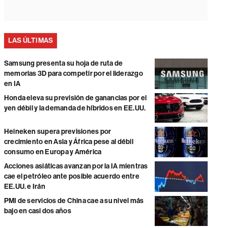
LAS ÚLTIMAS
Samsung presenta su hoja de ruta de
memorias 3D para competir por el liderazgo
en IA
Honda eleva su previsión de ganancias por el
yen débil y la demanda de híbridos en EE.UU.
Heineken supera previsiones por
crecimiento en Asia y África pese al débil
consumo en Europa y América
Acciones asiáticas avanzan por la IA mientras
cae el petróleo ante posible acuerdo entre
EE.UU. e Irán
PMI de servicios de China cae a su nivel más
bajo en casi dos años