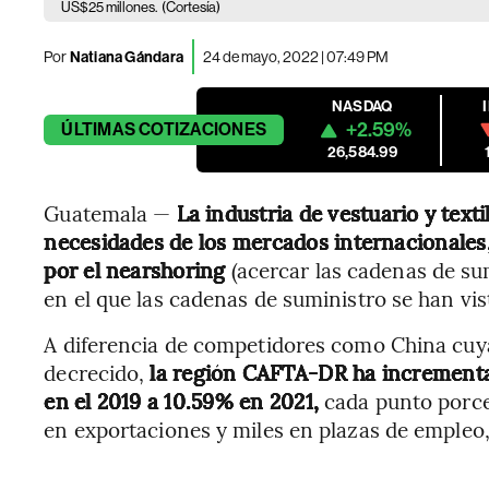
US$25 millones.
(Cortesía)
Por
Natiana Gándara
24 de mayo, 2022 | 07:49 PM
NASDAQ
+2.59%
ÚLTIMAS
COTIZACIONES
26,584.99
Guatemala —
La industria de vestuario y text
necesidades de los mercados internacionales
por el nearshoring
(acercar las cadenas de sum
en el que las cadenas de suministro se han vist
A diferencia de competidores como China cuya
decrecido,
la región CAFTA-DR ha incrementa
en el 2019 a 10.59% en 2021,
cada punto porce
en exportaciones y miles en plazas de empleo,