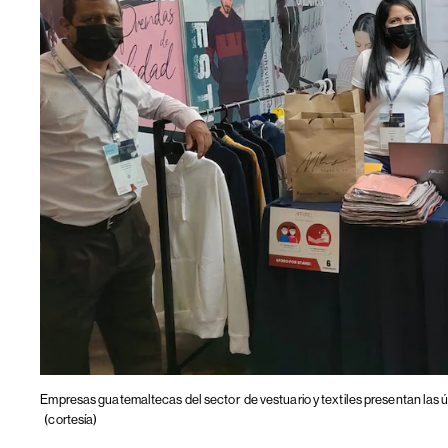
Empresas guatemaltecas del sector
de vestuario y textiles presentan las 
(cortesía)